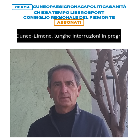
CUNEO
PAESI
CRONACA
POLITICA
SANITÀ
CERCA
CHIESA
TEMPO LIBERO
SPORT
CONSIGLIO REGIONALE DEL PIEMONTE
ABBONATI
rovia Cuneo-Limone, lunghe interruzioni in programma