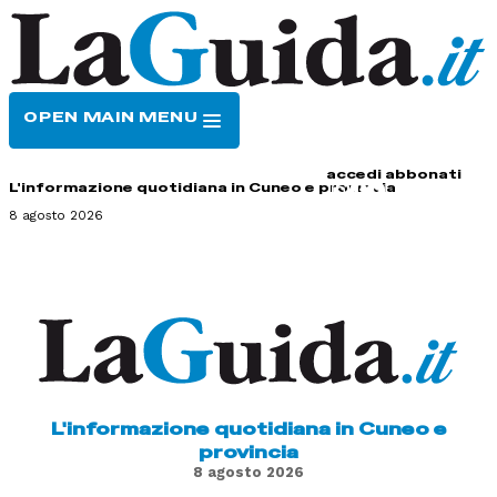
OPEN MAIN MENU
HOME
CONTATTI
accedi
abbonati
L'informazione quotidiana in Cuneo e provincia
8 agosto 2026
L'informazione quotidiana in Cuneo e
provincia
8 agosto 2026