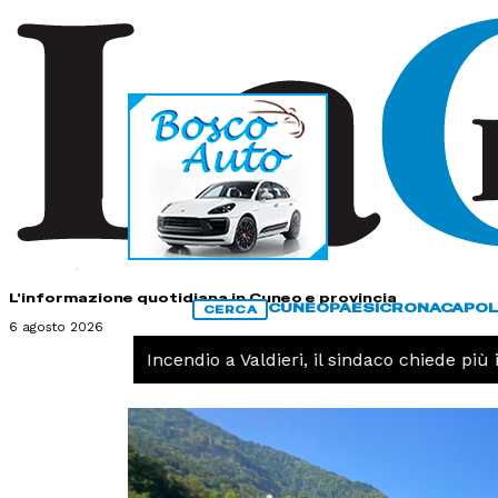
HOME
CONTATTI
L'informazione quotidiana in Cuneo e provincia
CUNEO
PAESI
CRONACA
POL
CERCA
6 agosto 2026
CRONACA -
Incendio a Valdieri, il sindaco chiede più int