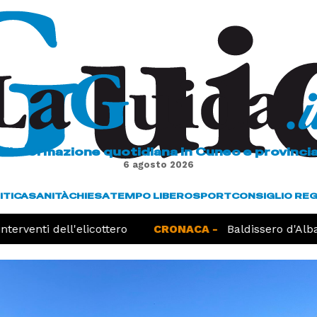
L'informazione quotidiana in Cuneo e provinci
6 agosto 2026
ITICA
SANITÀ
CHIESA
TEMPO LIBERO
SPORT
CONSIGLIO RE
erventi dell'elicottero
CRONACA -
Baldissero d'Alba,