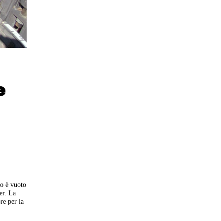
e
go è vuoto
er. La
re per la