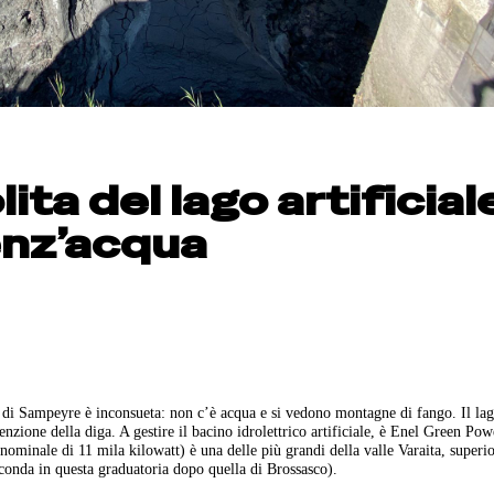
ita del lago artificial
enz’acqua
le di Sampeyre è inconsueta: non c’è acqua e si vedono montagne di fango. Il la
zione della diga. A gestire il bacino idrolettrico artificiale, è Enel Green Pow
ominale di 11 mila kilowatt) è una delle più grandi della valle Varaita, superio
econda in questa graduatoria dopo quella di Brossasco).