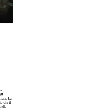
re.
 28
inata. La
io che il
delle