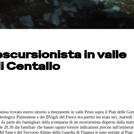
scursionista in valle
i Centallo
nista trovato morto intorno a mezzanotte in valle Pesio sopra il Pian delle Gor
eologico Piemontese e dei BVigili del Fuoco era partito ins erata ieri, martedì
a parte dei fsamigliari della scomparsa di un escursionista disperso dalla matt
le 20,30 dai familiari che hanno saputo fornire indicazioni precise sull'intinerar
del Sasp e del Soccorso Alpino della Guardia di Finanza si sono portate al Pian 