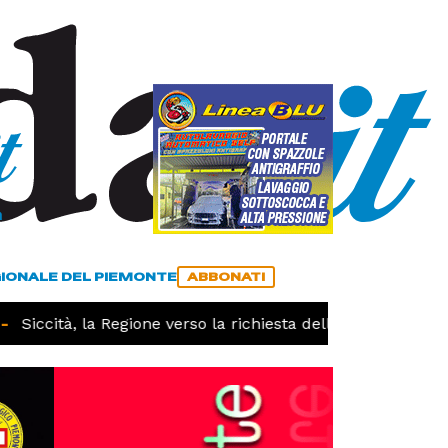
a
ACCEDI
ABBONATI
GIONALE DEL PIEMONTE
ABBONATI
Siccità, la Regione verso la richiesta dello stato di calami