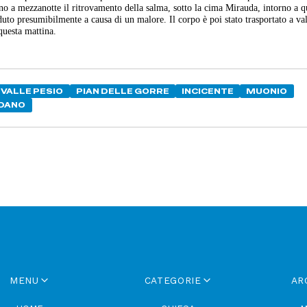
orno a mezzanotte il ritrovamento della salma, sotto la cima Mirauda, intorno a q
uto presumibilmente a causa di un malore. Il corpo è poi stato trasportato a val
questa mattina.
VALLE PESIO
PIAN DELLE GORRE
INCICENTE
MUONIO
RDANO
MENU
CATEGORIE
AR