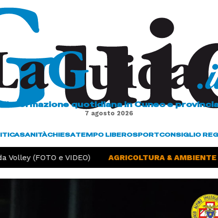
L'informazione quotidiana in Cuneo e provinci
7 agosto 2026
ITICA
SANITÀ
CHIESA
TEMPO LIBERO
SPORT
CONSIGLIO RE
 Volley (FOTO e VIDEO)
AGRICOLTURA & AMBIENTE -