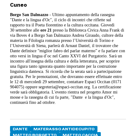
Cuneo
Borgo San Dalmazzo
- Ultimo appuntamento della rassegna
"Dante e la lingua d'Oc", il ciclo di incontri che riflette sul
rapporto tra il Poeta fiorentino e la cultura occitana. Giovedì
30 settembre alle
ore 21
presso la Biblioteca Civica Anna Frank di
via Boves 4 a Borgo San Dalmazzo Andrea Giraudo, cultore della
materia in Filologia romanza presso l’Università di Torino e
l’Università di Siena, parlerà di Arnaut Daniel, il trovatore che
Dante definisce “miglior fabro del parlar materno” e fa parlare con
otto versi in lingua d’oc nel Canto XXVI del Purgatorio. Sarà un
incontro all'insegna della cultura e della letteratura, per scoprire
una figura tanto ignorata quanto importante per la costruzione
linguistica dantesca. Si ricorda che la serata sarà a partecipazione
gratuita. Per le prenotazioni, che dovranno essere effettuate entro
le 12 di mercoledì 29 settembre, contattare Espaci Occitan (0171
904075) oppure segreteria@espaci-occitan.org. La certificazione
verde sarà obbligatoria. L'evento rientra nel progetto Amor mi
mosse e la rassegna di cui fa parte, "Dante e la lingua d'Oc",
continuerà fino ad ottobre.
DANTE
MATERASSO ANTIDECUPITO
MATTEO BORGETTO
MATTEO CACCIA