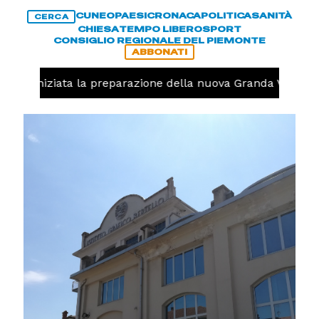
CUNEO
PAESI
CRONACA
POLITICA
SANITÀ
CERCA
CHIESA
TEMPO LIBERO
SPORT
CONSIGLIO REGIONALE DEL PIEMONTE
ABBONATI
volo, iniziata la preparazione della nuova Granda Volley (