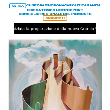
CUNEO
PAESI
CRONACA
POLITICA
SANITÀ
CERCA
CHIESA
TEMPO LIBERO
SPORT
CONSIGLIO REGIONALE DEL PIEMONTE
ABBONATI
olo, iniziata la preparazione della nuova Granda Volley (