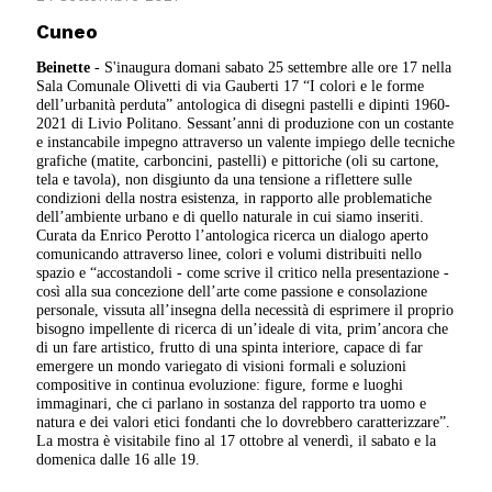
Cuneo
Beinette
- S'inaugura domani sabato 25 settembre alle ore 17 nella
Sala Comunale Olivetti di via Gauberti 17 “I colori e le forme
dell’urbanità perduta” antologica di disegni pastelli e dipinti 1960-
2021 di Livio Politano. Sessant’anni di produzione con un costante
e instancabile impegno attraverso un valente impiego delle tecniche
grafiche (matite, carboncini, pastelli) e pittoriche (oli su cartone,
tela e tavola), non disgiunto da una tensione a riflettere sulle
condizioni della nostra esistenza, in rapporto alle problematiche
dell’ambiente urbano e di quello naturale in cui siamo inseriti.
Curata da Enrico Perotto l’antologica ricerca un dialogo aperto
comunicando attraverso linee, colori e volumi distribuiti nello
spazio e “accostandoli - come scrive il critico nella presentazione -
così alla sua concezione dell’arte come passione e consolazione
personale, vissuta all’insegna della necessità di esprimere il proprio
bisogno impellente di ricerca di un’ideale di vita, prim’ancora che
di un fare artistico, frutto di una spinta interiore, capace di far
emergere un mondo variegato di visioni formali e soluzioni
compositive in continua evoluzione: figure, forme e luoghi
immaginari, che ci parlano in sostanza del rapporto tra uomo e
natura e dei valori etici fondanti che lo dovrebbero caratterizzare”.
La mostra è visitabile fino al 17 ottobre al venerdì, il sabato e la
domenica dalle 16 alle 19.