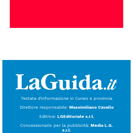
Testata d'informazione in Cuneo e provincia
Direttore responsabile:
Massimiliano Cavallo
Editrice:
LGEditoriale s.r.l.
Concessionario per la pubblicità:
Media L.G.
s.r.l.