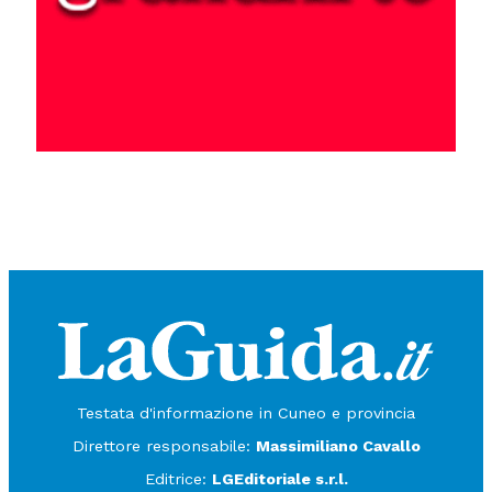
Testata d'informazione in Cuneo e provincia
Direttore responsabile:
Massimiliano Cavallo
Editrice:
LGEditoriale s.r.l.