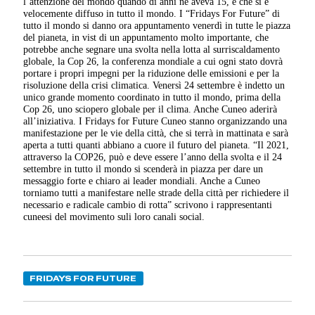
l’attenzione del mondo quando di anni ne aveva 15, e che si è
velocemente diffuso in tutto il mondo. I “Fridays For Future” di
tutto il mondo si danno ora appuntamento venerdì in tutte le piazza
del pianeta, in vist di un appuntamento molto importante, che
potrebbe anche segnare una svolta nella lotta al surriscaldamento
globale, la Cop 26, la conferenza mondiale a cui ogni stato dovrà
portare i propri impegni per la riduzione delle emissioni e per la
risoluzione della crisi climatica. Venersì 24 settembre è indetto un
unico grande momento coordinato in tutto il mondo, prima della
Cop 26, uno sciopero globale per il clima. Anche Cuneo aderirà
all’iniziativa. I Fridays for Future Cuneo stanno organizzando una
manifestazione per le vie della città, che si terrà in mattinata e sarà
aperta a tutti quanti abbiano a cuore il futuro del pianeta. “Il 2021,
attraverso la COP26, può e deve essere l’anno della svolta e il 24
settembre in tutto il mondo si scenderà in piazza per dare un
messaggio forte e chiaro ai leader mondiali. Anche a Cuneo
torniamo tutti a manifestare nelle strade della città per richiedere il
necessario e radicale cambio di rotta” scrivono i rappresentanti
cuneesi del movimento suli loro canali social.
FRIDAYS FOR FUTURE