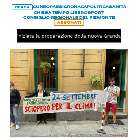
CUNEO
PAESI
CRONACA
POLITICA
SANITÀ
CERCA
CHIESA
TEMPO LIBERO
SPORT
CONSIGLIO REGIONALE DEL PIEMONTE
ABBONATI
avolo, iniziata la preparazione della nuova Granda Volley 