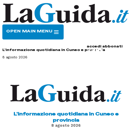
OPEN MAIN MENU
HOME
CONTATTI
accedi
abbonati
L'informazione quotidiana in Cuneo e provincia
8 agosto 2026
L'informazione quotidiana in Cuneo e
provincia
8 agosto 2026