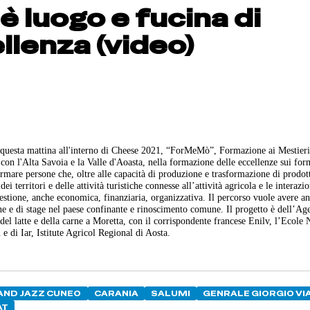
è luogo e fucina di
llenza (video)
 questa mattina all'interno di Cheese 2021, “ForMeMò”, Formazione ai Mestieri
con l'Alta Savoia e la Valle d'Aoasta, nella formazione delle eccellenze sui for
rmare persone che, oltre alle capacità di produzione e trasformazione di prodot
territori e delle attività turistiche connesse all’attività agricola e le interazio
gestione, anche economica, finanziaria, organizzativa. Il percorso vuole avere a
one e di stage nel paese confinante e rinoscimento comune. Il progetto è dell’A
el latte e della carne a Moretta, con il corrispondente francese Enilv, l’Ecole 
e di Iar, Istitute Agricol Regional di Aosta.
BAND JAZZ CUNEO
CARANIA
SALUMI
GENRALE GIORGIO VI
AT