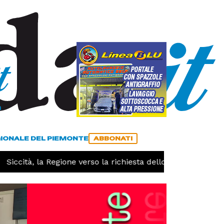
a
ACCEDI
ABBONATI
GIONALE DEL PIEMONTE
ABBONATI
iccità, la Regione verso la richiesta dello stato di calamit