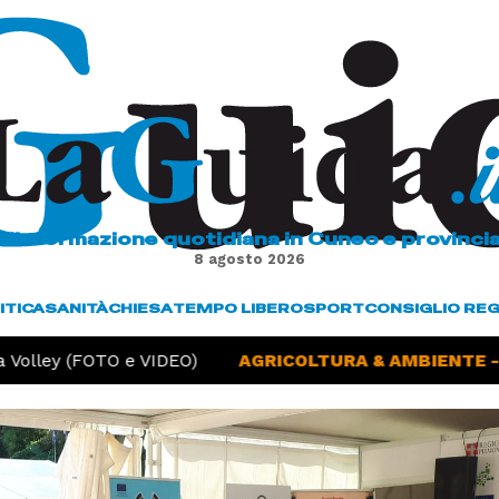
L'informazione quotidiana in Cuneo e provinci
8 agosto 2026
ITICA
SANITÀ
CHIESA
TEMPO LIBERO
SPORT
CONSIGLIO RE
Volley (FOTO e VIDEO)
AGRICOLTURA & AMBIENTE -
S