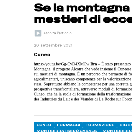
Se la montagna 
mestieri di ecce
20 settembre 2021
Cuneo
https://youtu.be/Gg-CyD4XMCw
Bra
– È stato presentato
Montagna, il progetto Alcotra che vede insieme il Cuneese 
sui mestieri di montagna. È un percorso che permette di fo
agroalimentari, uniscano competenze per la valorizzazione dei 
stess. Soprattutto abbiano le competenze per una corretta 
prospettiva transfrontaliera, attraverso moduli di formazi
Cuneo, che ha la suola di formazione della trasformazione d
des Industries du Lait e des Viandes di La Roche sur Foron 
CUNEO
FORMAGGI
FORMAZIONE
BIG 
MONTSERRAT SERÒ CASALS
MONTSSERR