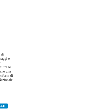
 di
maggi e
ti
ni tra le
nche una
genform di
Nazionale
ALE