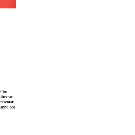
 Film
linsesto
presentati
ranno poi