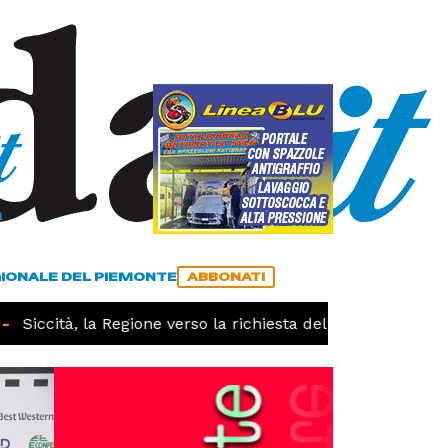
a
ACCEDI
ABBONATI
GIONALE DEL PIEMONTE
ABBONATI
Siccità, la Regione verso la richiesta dello stato di calami