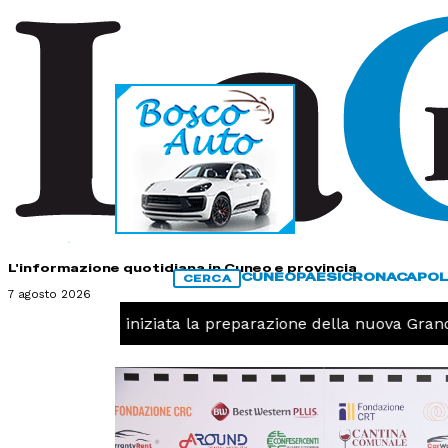
HOME
CONTATTI
L'informazione quotidiana in Cuneo e provincia
CUNEO
PAESI
CRONACA
POL
CERCA
7 agosto 2026
 -
Pallavolo, iniziata la preparazione della nuova Granda