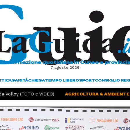
L'informazione quotidiana in Cuneo e provinci
7 agosto 2026
ITICA
SANITÀ
CHIESA
TEMPO LIBERO
SPORT
CONSIGLIO RE
 Volley (FOTO e VIDEO)
AGRICOLTURA & AMBIENTE -