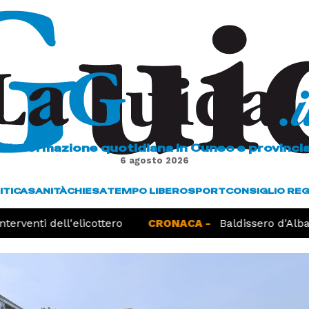
L'informazione quotidiana in Cuneo e provinci
6 agosto 2026
ITICA
SANITÀ
CHIESA
TEMPO LIBERO
SPORT
CONSIGLIO RE
terventi dell'elicottero
CRONACA -
Baldissero d'Alba,