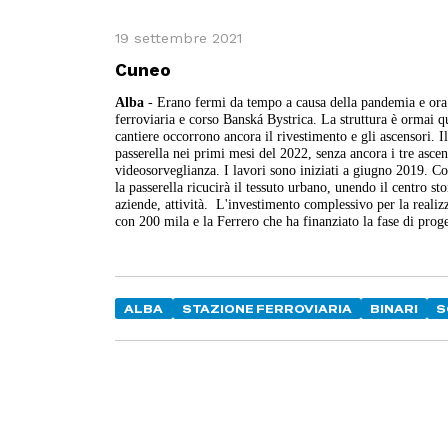
19 settembre 2021
Cuneo
Alba
- Erano fermi da tempo a causa della pandemia e ora s
ferroviaria e corso Banská Bystrica.
La struttura è ormai q
cantiere occorrono ancora il rivestimento e gli ascensori
.
I
passerella nei primi mesi del 2022, senza ancora i tre asce
videosorveglianza.
I lavori sono iniziati a giugno 2019. C
la passerella ricucirà il tessuto urbano, unendo il centro sto
aziende, attività. L'investimento complessivo per la realiz
con 200 mila e la Ferrero che ha finanziato la fase di prog
ALBA
STAZIONE FERROVIARIA
BINARI
S