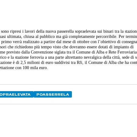
ono ripresi i lavori della
nuova passerella sopraelevata sui binari tra la stazion
uasi ultimata, chiusa al pubblico ma già completamente percorribile. Per termin
l primo verrà realizzato a partire dal mese di ottobre con l’obiettivo di consegna
nsori che richiedono più tempo visto che dovranno essere dotati di impianto di
ome previsto dalla Convenzione siglata tra il Comune di Alba e Rete Ferroviaria
rico e la stazione ferrovia a una parte altrettanto nevralgica della città, sede di 
zazione è di 2,5 milioni di euro suddivisi tra Rfi, il Comune di Alba che ha con
ettazione con 100 mila euro.
OPRAELEVATA
POASSERRELA