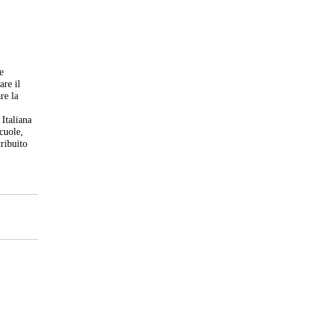
e
are il
re la
 Italiana
scuole,
tribuito