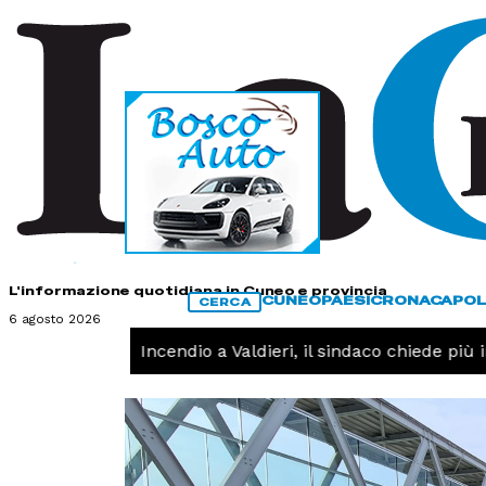
HOME
CONTATTI
L'informazione quotidiana in Cuneo e provincia
CUNEO
PAESI
CRONACA
POL
CERCA
6 agosto 2026
CRONACA -
Incendio a Valdieri, il sindaco chiede più in