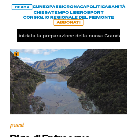
CUNEO
PAESI
CRONACA
POLITICA
SANITÀ
CERCA
CHIESA
TEMPO LIBERO
SPORT
CONSIGLIO REGIONALE DEL PIEMONTE
ABBONATI
lavolo, iniziata la preparazione della nuova Granda Volley
paesi