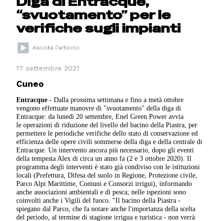
Diga di Entracque,
“svuotamento” per le
verifiche sugli impianti
17 settembre 2021
Cuneo
Entracque
- Dalla prossima settimana e fino a metà ottobre
vengono effettuate manovre di "svuotamento" della diga di
Entracque: da lunedì 20 settembre, Enel Green Power avvia
le operazioni di riduzione del livello del bacino della Piastra, per
permettere le periodiche verifiche dello stato di conservazione ed
efficienza delle opere civili sommerse della diga e della centrale di
Entracque. Un intervento ancora più necessario, dopo gli eventi
della tempesta Alex di circa un anno fa (2 e 3 ottobre 2020). Il
programma degli interventi è stato già condiviso con le istituzioni
locali (Prefettura, Difesa del suolo in Regione, Protezione civile,
Parco Alpi Marittime, Comuni e Consorzi irrigui), informando
anche associazioni ambientali e di pesca; nelle ispezioni sono
coinvolti anche i Vigili del fuoco. "Il bacino della Piastra -
spiegano dal Parco, che fa notare anche l'importanza della scelta
del periodo, al termine di stagione irrigua e turistica - non verrà