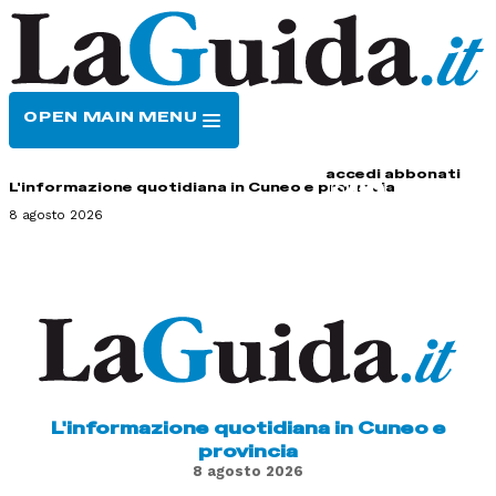
OPEN MAIN MENU
HOME
CONTATTI
accedi
abbonati
L'informazione quotidiana in Cuneo e provincia
8 agosto 2026
L'informazione quotidiana in Cuneo e
provincia
8 agosto 2026