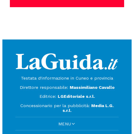
Testata d'informazione in Cuneo e provincia
Direttore responsabile:
Massimiliano Cavallo
Editrice:
LGEditoriale s.r.l.
Concessionario per la pubblicità:
Media L.G.
s.r.l.
MENU