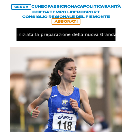
CUNEO
PAESI
CRONACA
POLITICA
SANITÀ
CERCA
CHIESA
TEMPO LIBERO
SPORT
CONSIGLIO REGIONALE DEL PIEMONTE
ABBONATI
avolo, iniziata la preparazione della nuova Granda Volley