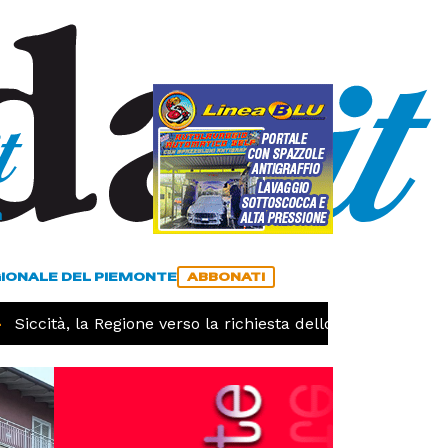
a
ACCEDI
ABBONATI
GIONALE DEL PIEMONTE
ABBONATI
iccità, la Regione verso la richiesta dello stato di calamit