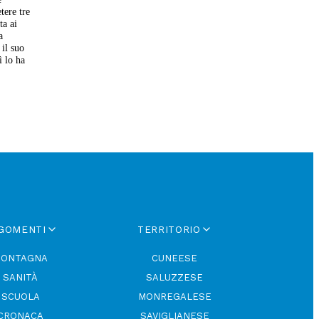
tere tre
ta ai
a
 il suo
ì lo ha
GOMENTI
TERRITORIO
ONTAGNA
CUNEESE
SANITÀ
SALUZZESE
SCUOLA
MONREGALESE
CRONACA
SAVIGLIANESE