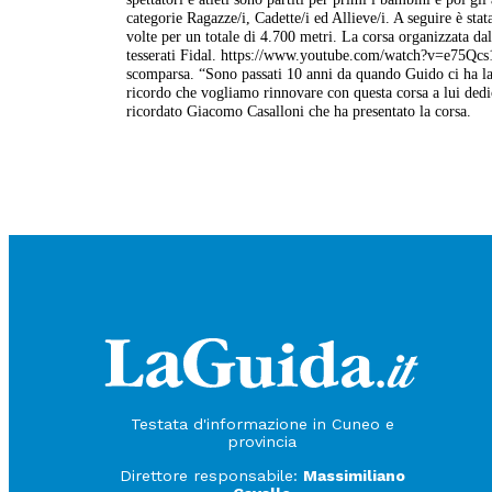
categorie Ragazze/i, Cadette/i ed Allieve/i. A seguire è stat
volte per un totale di 4.700 metri. La corsa organizzata dal
tesserati Fidal. https://www.youtube.com/watch?v=e75Qc
scomparsa. “Sono passati 10 anni da quando Guido ci ha lasc
ricordo che vogliamo rinnovare con questa corsa a lui dedic
ricordato Giacomo Casalloni che ha presentato la corsa.
Testata d'informazione in Cuneo e
provincia
Direttore responsabile:
Massimiliano