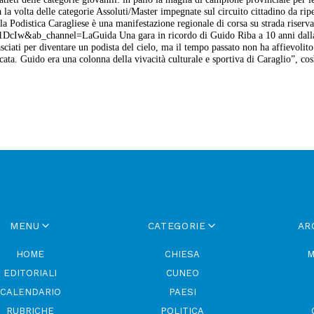
a la volta delle categorie Assoluti/Master impegnate sul circuito cittadino da ripe
la Podistica Caragliese è una manifestazione regionale di corsa su strada riserva
s1DcIw&ab_channel=LaGuida Una gara in ricordo di Guido Riba a 10 anni dall
iati per diventare un podista del cielo, ma il tempo passato non ha affievolito
ata. Guido era una colonna della vivacità culturale e sportiva di Caraglio”, cos
MENU
CATEGORIE
AR
HOME
CHIESA
M
EDITORIALI
CUNEO
CALENDARIO
PAESI
RUBRICHE
POLITICA