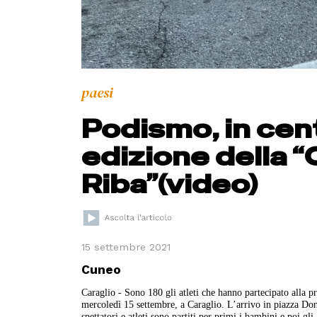
paesi
Podismo, in cen
edizione della “
Riba”(video)
15 settembre 2021
Cuneo
Caraglio - Sono 180 gli atleti che hanno partecipato alla p
mercoledì 15 settembre, a Caraglio. L’arrivo in piazza Don 
spettatori e atleti sono partiti per primi i bambini e poi gli