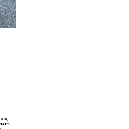
 sera,
ta tra
e