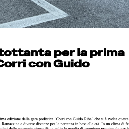
tottanta per la prima
Corri con Guido
rima edizione della gara podistica “Corri con Guido Riba” che si è svolta questa
Ramazzina e diverse distanze per la partenza in base alle età. In un clima di fes
 atleti delle categorie giovanili: in palio la maglia di campione provinciale per l