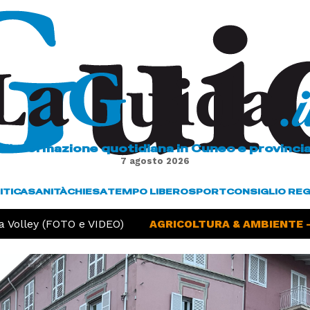
L'informazione quotidiana in Cuneo e provinci
7 agosto 2026
ITICA
SANITÀ
CHIESA
TEMPO LIBERO
SPORT
CONSIGLIO RE
Volley (FOTO e VIDEO)
AGRICOLTURA & AMBIENTE -
S