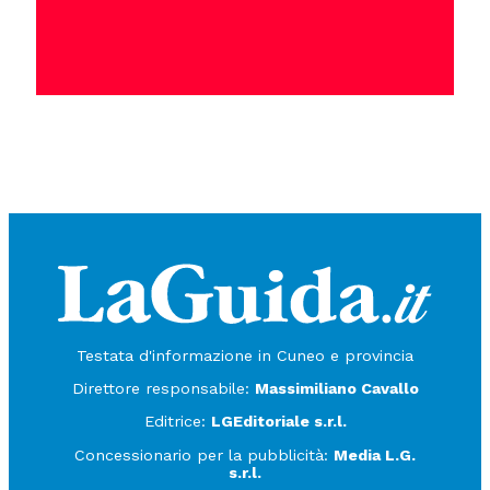
Testata d'informazione in Cuneo e provincia
Direttore responsabile:
Massimiliano Cavallo
Editrice:
LGEditoriale s.r.l.
Concessionario per la pubblicità:
Media L.G.
s.r.l.