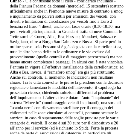
Cuneo
- C’è confusione sotto il cielo - considerato inquinato -
della Pianura Padana: da domani (mercoledì 15 settembre) scattano
ufficialmente anche in Piemonte nuove misure di contrasto a smog
e inquinamento da polveri sottili per emissioni dei veicoli, con
divieti e limitazioni di circolazione per veicoli fino a Euro 2
benzina ed Euro 4 diesel, anche con fasce orarie (8.30-18.30, ma
per i veicoli più inquinanti. In Granda si tratta di nove Comuni: le
“sette sorelle” Cuneo, Alba, Bra, Fossano, Mondovì, Saluzzo e
Savigliano, oltre a Borgo San Dalmazzo e Busca. Si parte però in
ordine sparso: solo Fossano si è già adeguata con la cartellonistica,
tutte le altre hanno definito le ordinanze e le vie escluse dal
provvedimento (quelle centrali e di maggiore percorrenza) ma non
hanno ancora completato i passaggi. In alcuni casi è stata vincolata
l’entrata in vigore all’effettiva installazione della cartellonistica; ad
Alba e Bra, invece, il “semaforo smog” era già più strutturato.
Anche sui controlli, al momento, le indicazioni non risultano
chiare. Tra le città coinvolte, le più se la prendono con la decisione
regionale e lamentano le modalità dell'intervento; il capoluogo ha
presentato ricorso, chiedendo soluzioni differenti al problema
dell’inquinamento. L’alternativa è dotare l’auto “inquinante” del
sistema “Move in” (monitoraggio veicoli inquinanti), una sorta di
“scatola nera” con rilevamento satellitare per il conteggio dei
chilometri nelle zone vincolate: ai controlli, potranno scattare le
sanzioni in caso di superamento delle soglie previste per le varie
categorie di veicoli. Il costo è sui 30 euro per il dispositivo e 20
all’anno per il servizio (ed è richiesto lo Spid). Forte la protesta
anche da parte di associazioni di categoria, in particolare gli