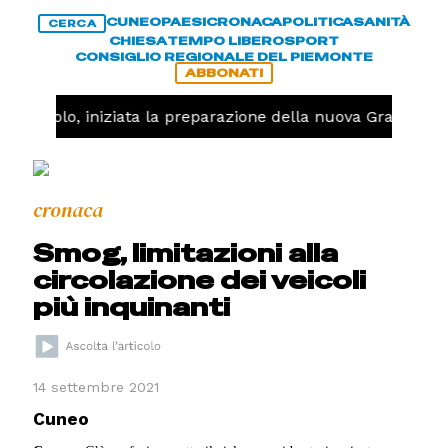
CUNEO
PAESI
CRONACA
POLITICA
SANITÀ
CERCA
CHIESA
TEMPO LIBERO
SPORT
CONSIGLIO REGIONALE DEL PIEMONTE
ABBONATI
Pallavolo, iniziata la preparazione della nuova Granda Vo
cronaca
Smog, limitazioni alla
circolazione dei veicoli
più inquinanti
14 settembre 2021
Cuneo