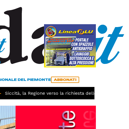
a
ACCEDI
ABBONATI
GIONALE DEL PIEMONTE
ABBONATI
iccità, la Regione verso la richiesta dello stato di calamit