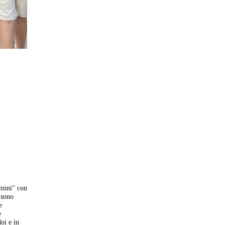
imini" con
i sono
e
e
oi e in