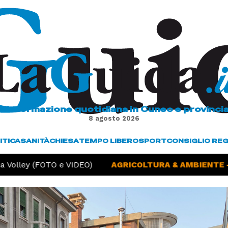
L'informazione quotidiana in Cuneo e provinci
8 agosto 2026
ITICA
SANITÀ
CHIESA
TEMPO LIBERO
SPORT
CONSIGLIO RE
Volley (FOTO e VIDEO)
AGRICOLTURA & AMBIENTE -
S