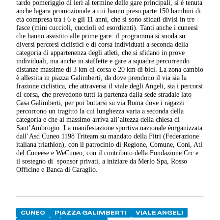
tardo pomeriggio di ieri al termine delle gare principali, si è tenuta
anche lagara promozionale a cui hanno preso parte 150 bambini di
età compresa tra i 6 e gli 11 anni, che si sono sfidati divisi in tre
fasce (mini cuccioli, cuccioli ed esordienti). Tanti anche i cuneesi
che hanno assistito alle prime gare: il programma si snoda su
diversi percorsi ciclistici e di corsa individuati a seconda della
categoria di appartenenza degli atleti, che si sfidano in prove
individuali, ma anche in staffette e gare a squadre percorrendo
distanze massime di 3 km di corsa e 20 km di bici. La zona cambio
è allestita in piazza Galimberti, da dove prendono il via sia la
frazione ciclistica, che attraversa il viale degli Angeli, sia i percorsi
di corsa, che prevedono tutti la partenza dalla sede stradale lato
Casa Galimberti, per poi buttarsi su via Roma dove i ragazzi
percorrono un tragitto la cui lunghezza varia a seconda della
categoria e che al massimo arriva all’altezza della chiesa di
Sant’Ambrogio. La manifestazione sportiva nazionale èorganizzata
dall’Asd Cuneo 1198 Triteam su mandato della Fitri (Federazione
italiana triathlon), con il patrocinio di Regione, Comune, Coni, Atl
del Cuneese e WeCuneo, con il contributo della Fondazione Crc e
il sostegno di
sponsor privati, a iniziare da Merlo Spa, Rosso
Officine e Banca di Caraglio.
CUNEO
PIAZZA GALIMBERTI
VIALE ANGELI