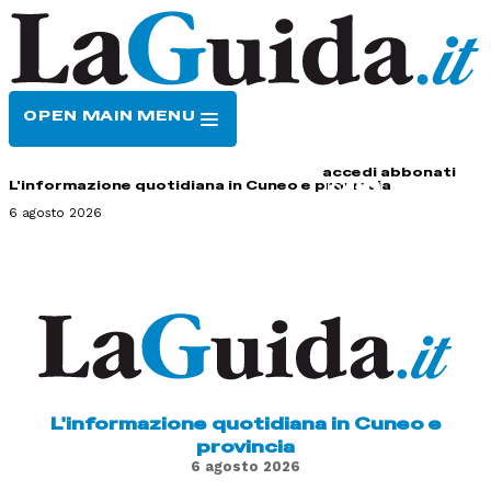
OPEN MAIN MENU
HOME
CONTATTI
accedi
abbonati
L'informazione quotidiana in Cuneo e provincia
6 agosto 2026
L'informazione quotidiana in Cuneo e
provincia
6 agosto 2026