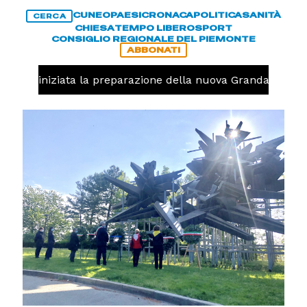
CUNEO
PAESI
CRONACA
POLITICA
SANITÀ
CERCA
CHIESA
TEMPO LIBERO
SPORT
CONSIGLIO REGIONALE DEL PIEMONTE
ABBONATI
avolo, iniziata la preparazione della nuova Granda Volley