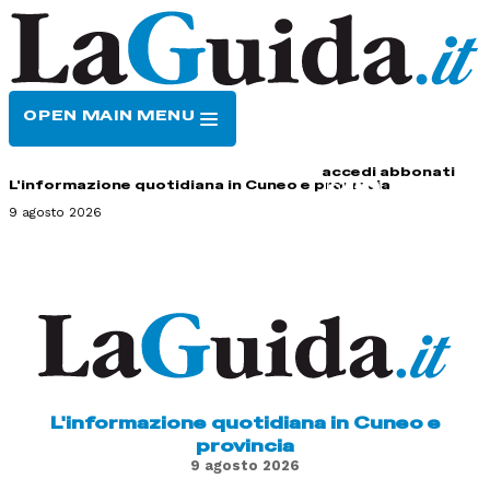
OPEN MAIN MENU
HOME
CONTATTI
accedi
abbonati
L'informazione quotidiana in Cuneo e provincia
9 agosto 2026
L'informazione quotidiana in Cuneo e
provincia
9 agosto 2026