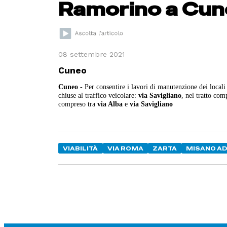
Ramorino a Cu
08 settembre 2021
Cuneo
Cuneo
- Per consentire i lavori di manutenzione dei local
chiuse al traffico veicolare:
via Savigliano
, nel tratto com
compreso tra
via Alba
e
via Savigliano
VIABILITÀ
VIA ROMA
ZARTA
MISANO AD