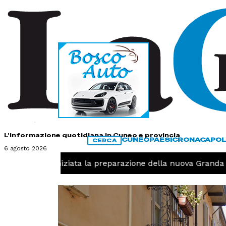
HOME
CONTATTI
L'informazione quotidiana in Cuneo e provincia
CUNEO
PAESI
CRONACA
POL
CERCA
6 agosto 2026
Pallavolo, iniziata la preparazione della nuova Granda V