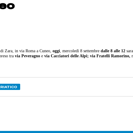
neo
i di Zara, in via Roma a Cuneo,
oggi
, mercoledì 8 settembre
dalle 8 alle 12
sar
preso tra
via Peveragno
e
via Cacciatori delle Alpi;
via Fratelli Ramorino,
n
RIATICO