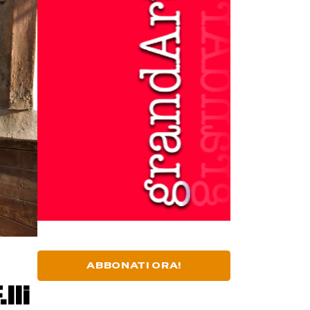
ABBONATI ORA!
lli