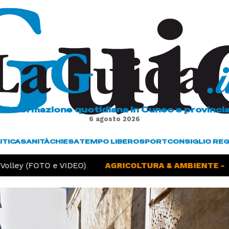
L'informazione quotidiana in Cuneo e provinci
6 agosto 2026
ITICA
SANITÀ
CHIESA
TEMPO LIBERO
SPORT
CONSIGLIO RE
olley (FOTO e VIDEO)
AGRICOLTURA & AMBIENTE -
Si