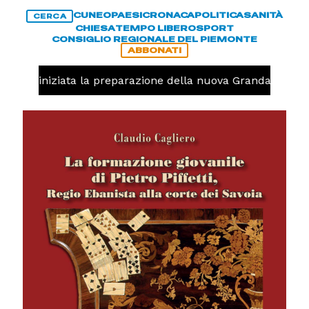
CUNEO
PAESI
CRONACA
POLITICA
SANITÀ
CERCA
CHIESA
TEMPO LIBERO
SPORT
CONSIGLIO REGIONALE DEL PIEMONTE
ABBONATI
avolo, iniziata la preparazione della nuova Granda Volley