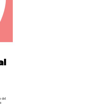
al
o del
a