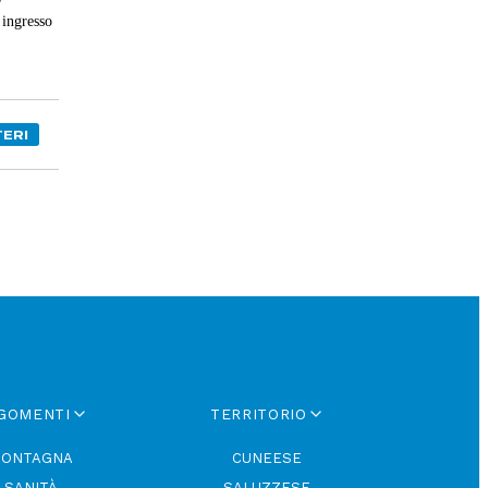
r
 ingresso
TERI
GOMENTI
TERRITORIO
ONTAGNA
CUNEESE
SANITÀ
SALUZZESE