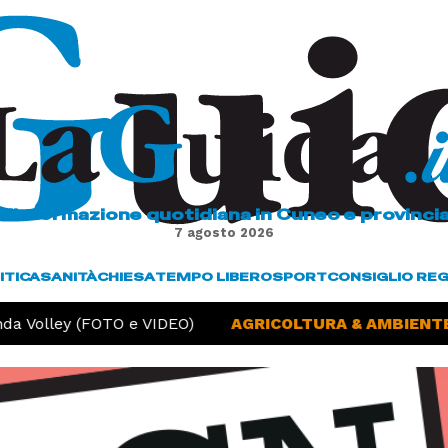
L'informazione quotidiana in Cuneo e provinci
7 agosto 2026
ITICA
SANITÀ
CHIESA
TEMPO LIBERO
SPORT
CONSIGLIO RE
da Volley (FOTO e VIDEO)
AGRICOLTURA & AMBIENTE 