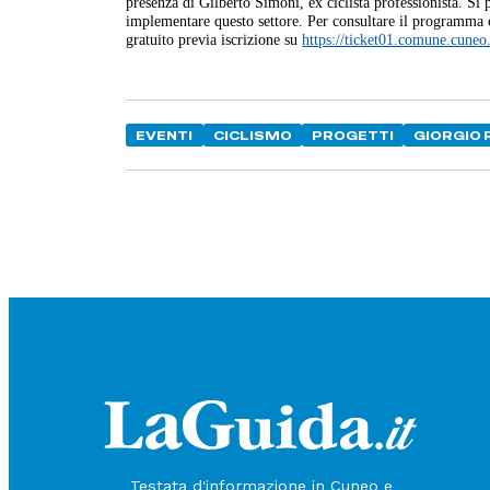
presenza di Gilberto Simoni, ex ciclista professionista. Si p
implementare questo settore. Per consultare il programma
gratuito previa iscrizione su
https://ticket01.comune.cuneo.
EVENTI
CICLISMO
PROGETTI
GIORGIO 
Testata d'informazione in Cuneo e