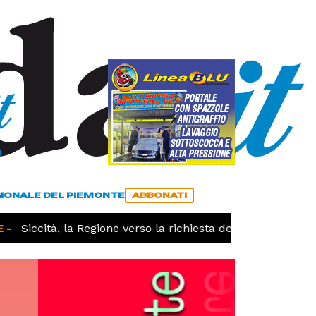
a
ACCEDI
ABBONATI
GIONALE DEL PIEMONTE
ABBONATI
-
Siccità, la Regione verso la richiesta dello stato di cala