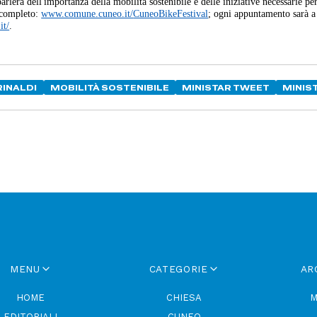
arlerà dell'importanza della mobilità sostenibile e delle iniziative necessarie pe
 completo:
www.comune.cuneo.it/
CuneoBikeFestival
; ogni appuntamento sarà a
it/
.
RINALDI
MOBILITÀ SOSTENIBILE
MINISTAR TWEET
MINIS
MENU
CATEGORIE
AR
HOME
CHIESA
M
EDITORIALI
CUNEO