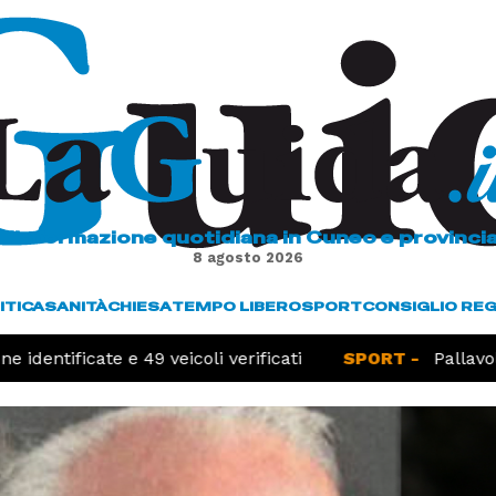
L'informazione quotidiana in Cuneo e provinci
8 agosto 2026
ITICA
SANITÀ
CHIESA
TEMPO LIBERO
SPORT
CONSIGLIO RE
dentificate e 49 veicoli verificati
SPORT -
Pallavolo,