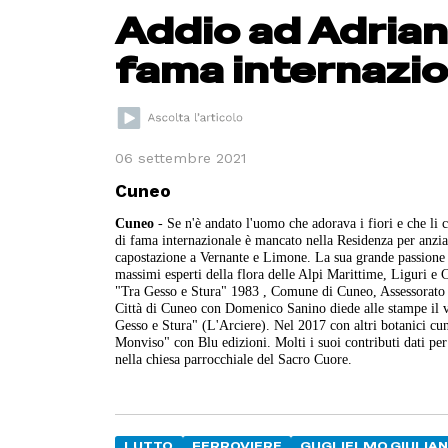
Addio ad Adrian
fama internazi
06 settembre 2021
Cuneo
Cuneo
- Se n'è andato l'uomo che adorava i fiori e che li
di fama internazionale è mancato nella Residenza per anzi
capostazione a Vernante e Limone. La sua grande passione e
massimi esperti della flora delle Alpi Marittime, Liguri e 
"Tra Gesso e Stura" 1983 , Comune di Cuneo, Assessorato p
Città di Cuneo con Domenico Sanino diede alle stampe il vo
Gesso e Stura" (L'Arciere). Nel 2017 con altri botanici cune
Monviso" con Blu edizioni. Molti i suoi contributi dati per 
nella chiesa parrocchiale del Sacro Cuore.
LUTTO
FERROVIERE
GUGLIELMO GIULIA