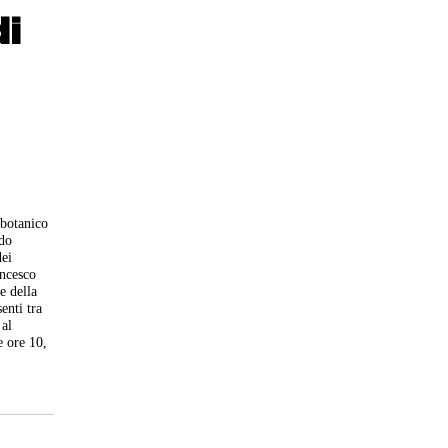
i
 botanico
ndo
dei
ancesco
e della
enti tra
 al
e ore 10,