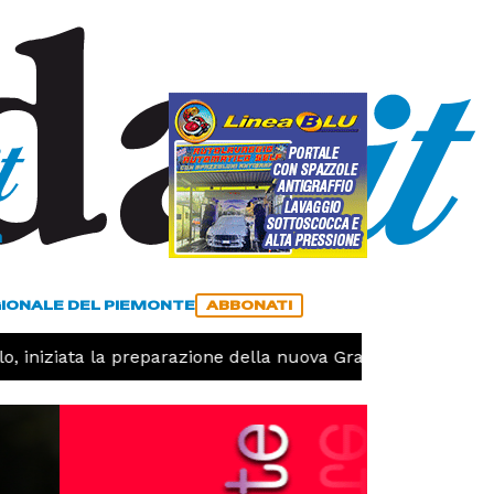
a
ACCEDI
ABBONATI
GIONALE DEL PIEMONTE
ABBONATI
 iniziata la preparazione della nuova Granda Volley (FOTO 