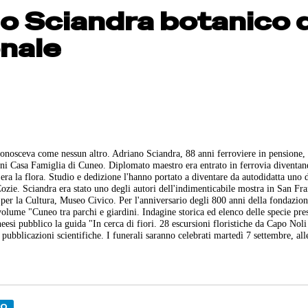
o Sciandra botanico d
onale
 conosceva come nessun altro. Adriano Sciandra, 88 anni ferroviere in pensione,
ani Casa Famiglia di Cuneo. Diplomato maestro era entrato in ferrovia diventa
ra la flora. Studio e dedizione l'hanno portato a diventare da autodidatta uno 
Cozie. Sciandra era stato uno degli autori dell'indimenticabile mostra in San Fr
er la Cultura, Museo Civico. Per l'anniversario degli 800 anni della fondazion
lume "Cuneo tra parchi e giardini. Indagine storica ed elenco delle specie pres
esi pubblico la guida "In cerca di fiori. 28 escursioni floristiche da Capo Noli
pubblicazioni scientifiche. I funerali saranno celebrati martedì 7 settembre, all
NO