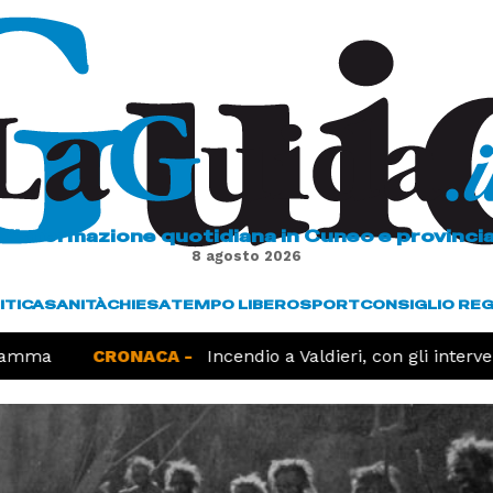
L'informazione quotidiana in Cuneo e provinci
8 agosto 2026
ITICA
SANITÀ
CHIESA
TEMPO LIBERO
SPORT
CONSIGLIO RE
amma
CRONACA -
Incendio a Valdieri, con gli interven