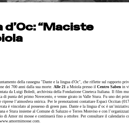
a d’Oc: “Maciste
oiola
ntamento della rassegna "Dante e la lingua d'Oc", che riflette sul rapporto priv
sione dei 700 anni dalla sua morte.
Alle 21
a Moiola presso il
Centro Saben
in v
entata da Luigi Boledi, archivista della Fondazione Cineteca Italiana. Il film mu
ta di punta del primo Novecento, e venne girato in Valle Stura. Fu uno dei pri
e riprese l’atmosfera onirica. Per le prenotazioni contattare Espaci Occitan (01
ata è vincolato al possesso di green pass. Dante e la lingua d’oc è un’iniziativa
rana e Stura insieme al Comune di Saluzzo e Terres Monviso e con l’organizzaz
io di Amor mi mosse e continuerà fino a ottobre. Per consultare il calendario 
 o www.amormimosse.com.