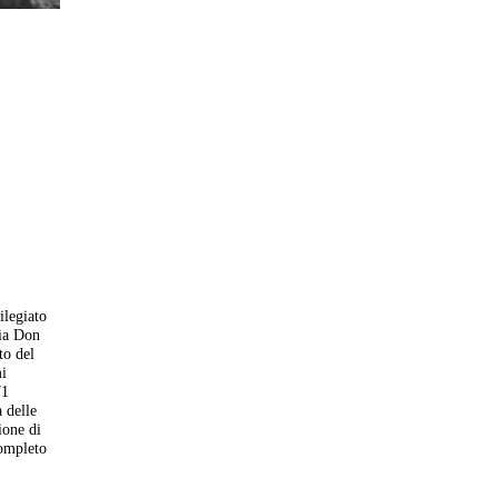
ilegiato
ia Don
to del
mi
71
 delle
ione di
completo