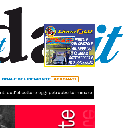
a
ACCEDI
ABBONATI
GIONALE DEL PIEMONTE
ABBONATI
ti dell'elicottero oggi potrebbe terminare l'emergenza