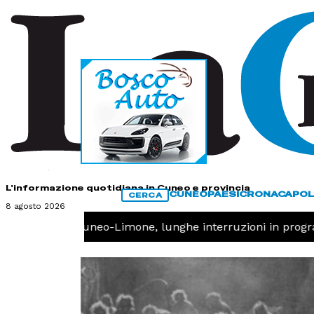
HOME
CONTATTI
L'informazione quotidiana in Cuneo e provincia
CUNEO
PAESI
CRONACA
POL
CERCA
8 agosto 2026
 -
Ferrovia Cuneo-Limone, lunghe interruzioni in progr