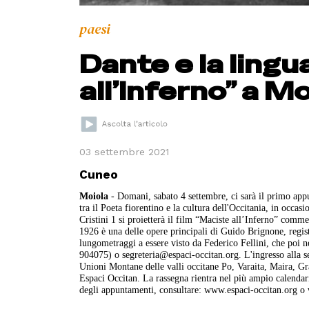
paesi
Dante e la lingu
all’Inferno” a M
03 settembre 2021
Cuneo
Moiola
- Domani, sabato 4 settembre, ci sarà il primo appu
tra il Poeta fiorentino e la cultura dell'Occitania, in occa
Cristini 1 si proietterà il film “Maciste all’Inferno” comm
1926 è una delle opere principali di Guido Brignone, regis
lungometraggi a essere visto da Federico Fellini, che poi n
904075) o segreteria@espaci-occitan.org. L'ingresso alla ser
Unioni Montane delle valli occitane Po, Varaita, Maira, G
Espaci Occitan. La rassegna rientra nel più ampio calendar
degli appuntamenti, consultare: www.espaci-occitan.org