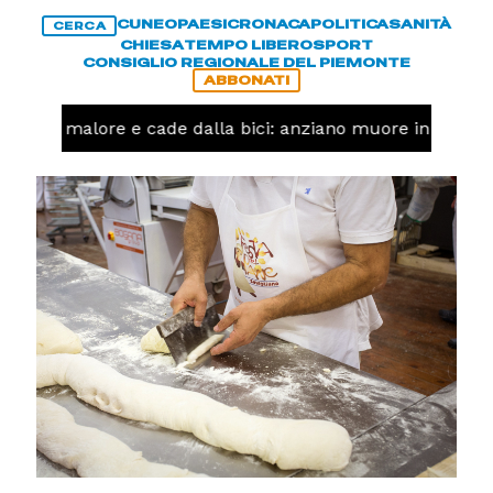
CUNEO
PAESI
CRONACA
POLITICA
SANITÀ
CERCA
CHIESA
TEMPO LIBERO
SPORT
CONSIGLIO REGIONALE DEL PIEMONTE
ABBONATI
Ha un malore e cade dalla bici: anziano muore in corso 