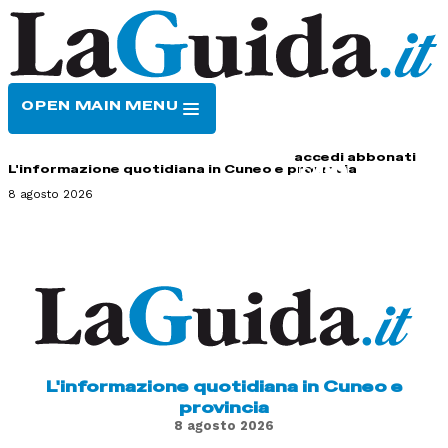
OPEN MAIN MENU
HOME
CONTATTI
accedi
abbonati
L'informazione quotidiana in Cuneo e provincia
8 agosto 2026
L'informazione quotidiana in Cuneo e
provincia
8 agosto 2026