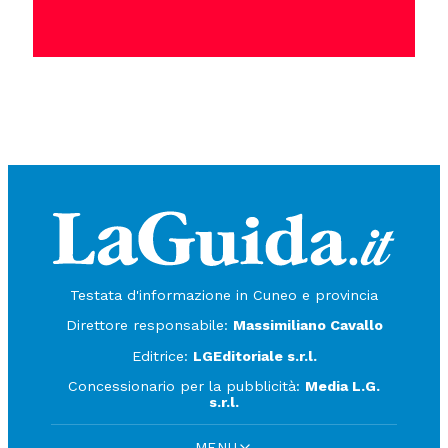
Testata d'informazione in Cuneo e provincia
Direttore responsabile:
Massimiliano Cavallo
Editrice:
LGEditoriale s.r.l.
Concessionario per la pubblicità:
Media L.G.
s.r.l.
MENU