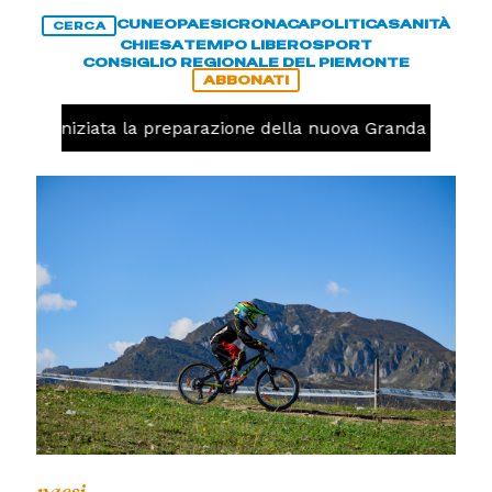
CUNEO
PAESI
CRONACA
POLITICA
SANITÀ
CERCA
CHIESA
TEMPO LIBERO
SPORT
CONSIGLIO REGIONALE DEL PIEMONTE
ABBONATI
volo, iniziata la preparazione della nuova Granda Volley 