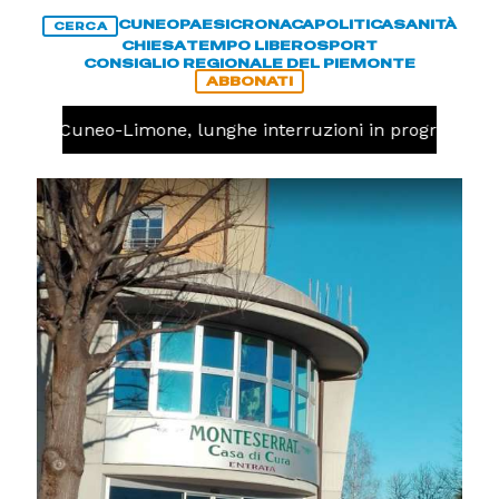
CUNEO
PAESI
CRONACA
POLITICA
SANITÀ
CERCA
CHIESA
TEMPO LIBERO
SPORT
CONSIGLIO REGIONALE DEL PIEMONTE
ABBONATI
rovia Cuneo-Limone, lunghe interruzioni in programma