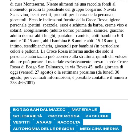
di cura Monteserrat. Niente alimenti né una raccolta fondi al
momento, precisa la presidente del gruppo borgarino Nuvola
Scanavino, bensì vestiti, prodotti per la cura della persona e
giocattoli. Ecco le indicazioni fornite dalla Croce Rossa: igiene
personale (pettini, spazzole, rasoi e schiuma da barba, creme viso e
solari), abbigliamento (adulto uomo: pantaloni, camicie, giacche;
adulto donna: abiti lunghi, pantaloni, camicie; abiti bambino 6-8
anni e 10-15 anni; abiti bambina 6-8 anni e abiti 15-18 anni),
intimo, stendibiancheria, giocattoli per bambini (in particolare
colori e palloni). La Croce Rossa informa anche che solo il
personale autorizzato può accedere alla struttura, quindi chi volesse
aiutare può portare il materiale esclusivamente presso la sede Croce
Rossa di Borgo San Dalmazzo, in via Boves 45, nella giornata di
oggi (venerdì 27 agosto) o la settimana prossima (da lunedì 30
agosto; per eventuali informazioni, è possibile contattare il numero
338-4697081).
BORGO SAN DALMAZZO
MATERIALE
SOLIDARIETÀ
CROCE ROSSA
PROFUGHI
VESTITI
ANAAS
RACCOLTA
AUTONOMIA DELLE REGIONI
MEDICINA INERNA