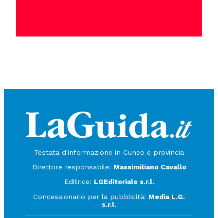
Testata d'informazione in Cuneo e provincia
Direttore responsabile:
Massimiliano Cavallo
Editrice:
LGEditoriale s.r.l.
Concessionario per la pubblicità:
Media L.G.
s.r.l.