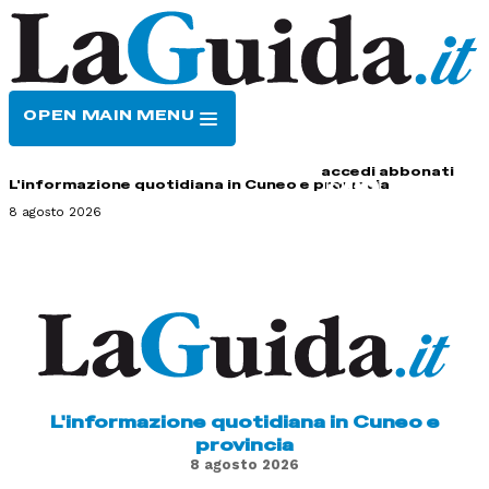
OPEN MAIN MENU
HOME
CONTATTI
accedi
abbonati
L'informazione quotidiana in Cuneo e provincia
8 agosto 2026
L'informazione quotidiana in Cuneo e
provincia
8 agosto 2026