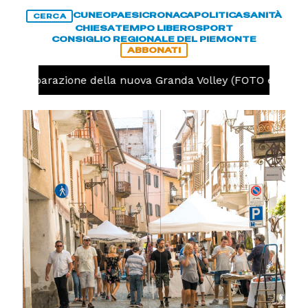
CUNEO
PAESI
CRONACA
POLITICA
SANITÀ
CERCA
CHIESA
TEMPO LIBERO
SPORT
CONSIGLIO REGIONALE DEL PIEMONTE
ABBONATI
a la preparazione della nuova Granda Volley (FOTO e VIDEO)