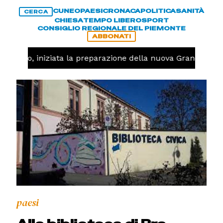
CUNEO
PAESI
CRONACA
POLITICA
SANITÀ
CERCA
CHIESA
TEMPO LIBERO
SPORT
CONSIGLIO REGIONALE DEL PIEMONTE
ABBONATI
llavolo, iniziata la preparazione della nuova Granda Voll
paesi