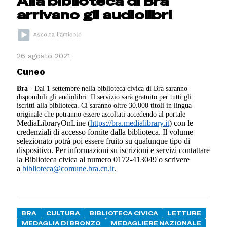
Alla biblioteca di Bra
arrivano gli audiolibri
26 agosto 2021
Cuneo
Bra
- Dal 1 settembre nella biblioteca civica di Bra saranno
disponibili gli audiolibri. Il servizio sarà gratuito per tutti gli
iscritti alla biblioteca. Ci saranno oltre 30.000 titoli in lingua
originale che potranno essere ascoltati accedendo al portale
MediaLibraryOnLine (
https://bra.medialibrary.it
) con le
credenziali di accesso fornite dalla biblioteca. Il volume
selezionato potrà poi essere fruito su qualunque tipo di
dispositivo.
Per informazioni su iscrizioni e servizi contattare
la Biblioteca civica al numero 0172-413049 o scrivere
a
biblioteca@comune.bra.cn.it
.
BRA
CULTURA
BIBLIOTECA CIVICA
LETTURE
MEDAGLIA DI BRONZO
MEDAGLIERE NAZIONALE