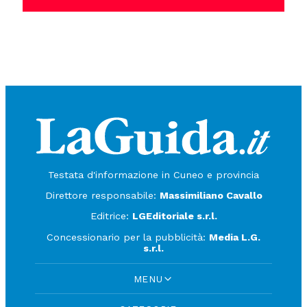
Testata d'informazione in Cuneo e provincia
Direttore responsabile:
Massimiliano Cavallo
Editrice:
LGEditoriale s.r.l.
Concessionario per la pubblicità:
Media L.G.
s.r.l.
MENU