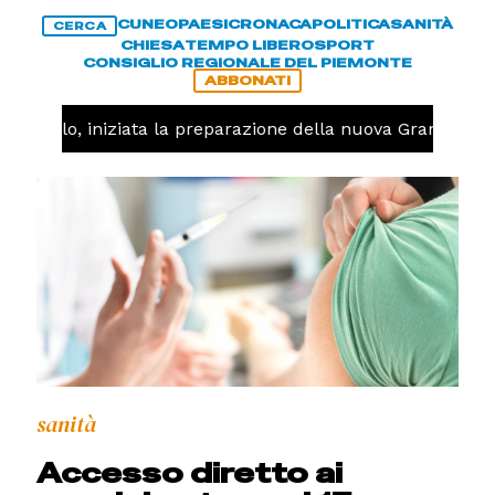
CUNEO
PAESI
CRONACA
POLITICA
SANITÀ
CERCA
CHIESA
TEMPO LIBERO
SPORT
CONSIGLIO REGIONALE DEL PIEMONTE
ABBONATI
allavolo, iniziata la preparazione della nuova Granda Voll
sanità
Accesso diretto ai