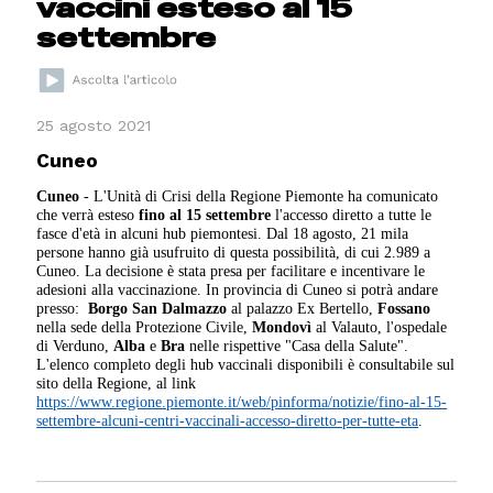
vaccini esteso al 15
settembre
25 agosto 2021
Cuneo
Cuneo
- L'Unità di Crisi della Regione Piemonte ha comunicato
che verrà esteso
fino al 15 settembre
l'accesso diretto a tutte le
fasce d'età in alcuni hub piemontesi. Dal 18 agosto, 21 mila
persone hanno già usufruito di questa possibilità, di cui 2.989 a
Cuneo. La decisione è stata presa per facilitare e incentivare le
adesioni alla vaccinazione. In provincia di Cuneo si potrà andare
presso:
Borgo San Dalmazzo
al palazzo Ex Bertello,
Fossano
nella sede della Protezione Civile,
Mondovì
al Valauto, l'ospedale
di Verduno,
Alba
e
Bra
nelle rispettive "Casa della Salute".
L'elenco completo degli hub vaccinali disponibili è consultabile sul
sito della Regione, al link
https://www.regione.piemonte.it/web/pinforma/notizie/fino-al-15-
settembre-alcuni-centri-vaccinali-accesso-diretto-per-tutte-eta
.