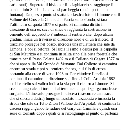
carburanti). Superato il bivio per il palaghiaccio si raggiunge il
condominio Soldanella dove si parcheggia (pochi posti auto -
fontana). Da questo punto si scatta la classica foto di Limone con il
Vallone del Cros e la Cima della Fascia sullo sfondo, si tara
l’altimetro su quota 1077 e si parte. Si cammina diritto in
direzione di una ex cava di silice e raggiunta la costruzione in
cemento dell’acquedotto s’imbocca il sentiero che, dopo alcuni
gradini, inizia un traverso in direzione nord e di un traliccio. Il
tracciato prosegue nel bosco, incrocia una mulattiera che sale da
Limone, e poi si biforca. Si lascia il ramo a destra per la cappella
di San Maurizio e si continua in salita sino alla pista forestale che
transita per il Passo Colette 1402 m e il Colletto di Cagera 1577 m
che si apre sulla Val Grande di Vernante. Dal Colletto si cammina
ancora su strada e poi su sentiero che segue il filo di cresta
portando alla croce di vetta 1923 m. Per chiudere l’anello si
continua il cammino in direzione sud fino al Colle Arpiola 1682
m. Il cartello sul valico indica la via per il rientro a Limone. Si
scende lungo alcuni tornanti al termine dei quali sgorga una fresca
sorgente. L’itinerario prosegue in discesa (trascurare una traccia
che si stacca a destra) lungo un assolato mezzacosta e incrocia la
strada che sale da Tetto Ziton (Vallone dell’Arpiola). Si continua la
discesa raggiungendo le radure del Garp dei Camilla e quindi una
serie di tornanti dopo i quali ci si ricongiunge al punto di partenza.