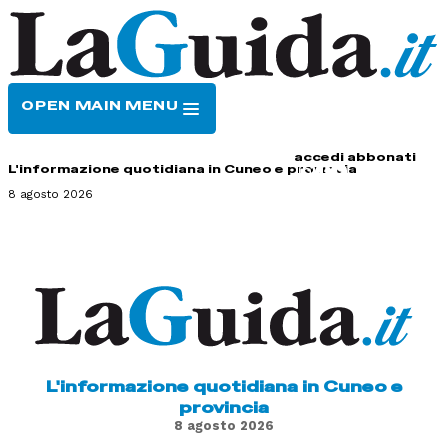
OPEN MAIN MENU
HOME
CONTATTI
accedi
abbonati
L'informazione quotidiana in Cuneo e provincia
8 agosto 2026
L'informazione quotidiana in Cuneo e
provincia
8 agosto 2026