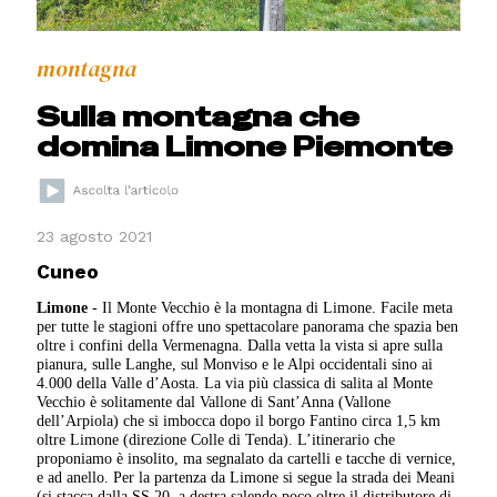
montagna
Sulla montagna che
domina Limone Piemonte
23 agosto 2021
Cuneo
Limone
- Il Monte Vecchio è la montagna di Limone. Facile meta
per tutte le stagioni offre uno spettacolare panorama che spazia ben
oltre i confini della Vermenagna. Dalla vetta la vista si apre sulla
pianura, sulle Langhe, sul Monviso e le Alpi occidentali sino ai
4.000 della Valle d’Aosta. La via più classica di salita al Monte
Vecchio è solitamente dal Vallone di Sant’Anna (Vallone
dell’Arpiola) che si imbocca dopo il borgo Fantino circa 1,5 km
oltre Limone (direzione Colle di Tenda). L’itinerario che
proponiamo è insolito, ma segnalato da cartelli e tacche di vernice,
e ad anello. Per la partenza da Limone si segue la strada dei Meani
(si stacca dalla SS 20, a destra salendo poco oltre il distributore di