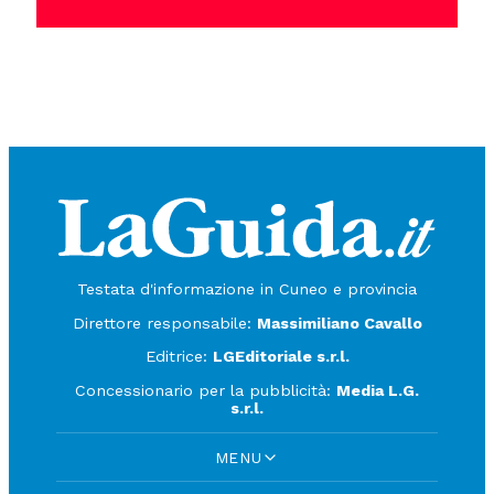
Testata d'informazione in Cuneo e provincia
Direttore responsabile:
Massimiliano Cavallo
Editrice:
LGEditoriale s.r.l.
Concessionario per la pubblicità:
Media L.G.
s.r.l.
MENU