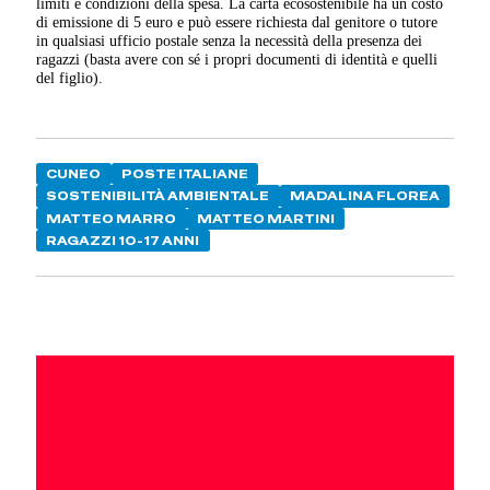
limiti e condizioni della spesa. La carta ecosostenibile ha un costo
di emissione di 5 euro e può essere richiesta dal genitore o tutore
in qualsiasi ufficio postale senza la necessità della presenza dei
ragazzi (basta avere con sé i propri documenti di identità e quelli
del figlio).
CUNEO
POSTE ITALIANE
SOSTENIBILITÀ AMBIENTALE
MADALINA FLOREA
MATTEO MARRO
MATTEO MARTINI
RAGAZZI 10-17 ANNI