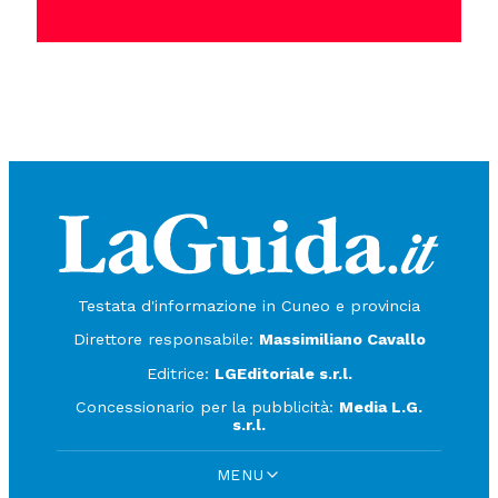
Testata d'informazione in Cuneo e provincia
Direttore responsabile:
Massimiliano Cavallo
Editrice:
LGEditoriale s.r.l.
Concessionario per la pubblicità:
Media L.G.
s.r.l.
MENU