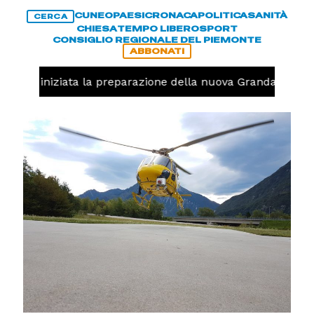
CUNEO
PAESI
CRONACA
POLITICA
SANITÀ
CERCA
CHIESA
TEMPO LIBERO
SPORT
CONSIGLIO REGIONALE DEL PIEMONTE
ABBONATI
lavolo, iniziata la preparazione della nuova Granda Volley