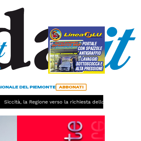
a
ACCEDI
ABBONATI
GIONALE DEL PIEMONTE
ABBONATI
Siccità, la Regione verso la richiesta dello stato di calamit