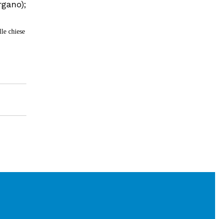
rgano);
lle chiese