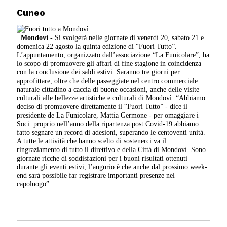
Cuneo
Mondovì -
Si svolgerà nelle giornate di venerdì 20, sabato 21 e
domenica 22 agosto la quinta edizione di “Fuori Tutto”.
L’appuntamento, organizzato dall’associazione “La Funicolare”, ha
lo scopo di promuovere gli affari di fine stagione in coincidenza
con la conclusione dei saldi estivi. Saranno tre giorni per
approfittare, oltre che delle passeggiate nel centro commerciale
naturale cittadino a caccia di buone occasioni, anche delle visite
culturali alle bellezze artistiche e culturali di Mondovì. “Abbiamo
deciso di promuovere direttamente il “Fuori Tutto” - dice il
presidente de La Funicolare, Mattia Germone - per omaggiare i
Soci: proprio nell’anno della ripartenza post Covid-19 abbiamo
fatto segnare un record di adesioni, superando le centoventi unità.
A tutte le attività che hanno scelto di sostenerci va il
ringraziamento di tutto il direttivo e della Città di Mondovì. Sono
giornate ricche di soddisfazioni per i buoni risultati ottenuti
durante gli eventi estivi, l’augurio è che anche dal prossimo week-
end sarà possibile far registrare importanti presenze nel
capoluogo”.