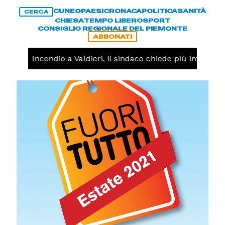
CUNEO
PAESI
CRONACA
POLITICA
SANITÀ
CERCA
CHIESA
TEMPO LIBERO
SPORT
CONSIGLIO REGIONALE DEL PIEMONTE
ABBONATI
ACA -
Incendio a Valdieri, il sindaco chiede più interventi 