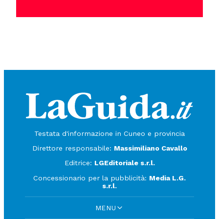
Testata d'informazione in Cuneo e provincia
Direttore responsabile:
Massimiliano Cavallo
Editrice:
LGEditoriale s.r.l.
Concessionario per la pubblicità:
Media L.G.
s.r.l.
MENU