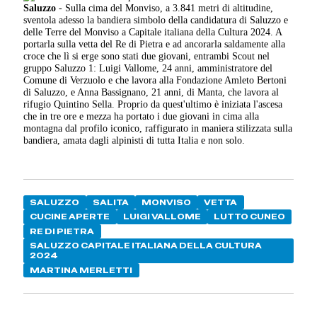
Saluzzo
- Sulla cima del Monviso, a 3.841 metri di altitudine,
sventola adesso la bandiera simbolo della candidatura di Saluzzo e
delle Terre del Monviso a Capitale italiana della Cultura 2024. A
portarla sulla vetta del Re di Pietra e ad ancorarla saldamente alla
croce che lì si erge sono stati due giovani, entrambi Scout nel
gruppo Saluzzo 1: Luigi Vallome, 24 anni, amministratore del
Comune di Verzuolo e che lavora alla Fondazione Amleto Bertoni
di Saluzzo, e Anna Bassignano, 21 anni, di Manta, che lavora al
rifugio Quintino Sella. Proprio da quest'ultimo è iniziata l'ascesa
che in tre ore e mezza ha portato i due giovani in cima alla
montagna dal profilo iconico, raffigurato in maniera stilizzata sulla
bandiera, amata dagli alpinisti di tutta Italia e non solo.
SALUZZO
SALITA
MONVISO
VETTA
CUCINE APERTE
LUIGI VALLOME
LUTTO CUNEO
RE DI PIETRA
SALUZZO CAPITALE ITALIANA DELLA CULTURA
2024
MARTINA MERLETTI