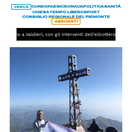
CUNEO
PAESI
CRONACA
POLITICA
SANITÀ
CERCA
CHIESA
TEMPO LIBERO
SPORT
CONSIGLIO REGIONALE DEL PIEMONTE
ABBONATI
ncendio a Valdieri, con gli interventi dell'elicottero oggi