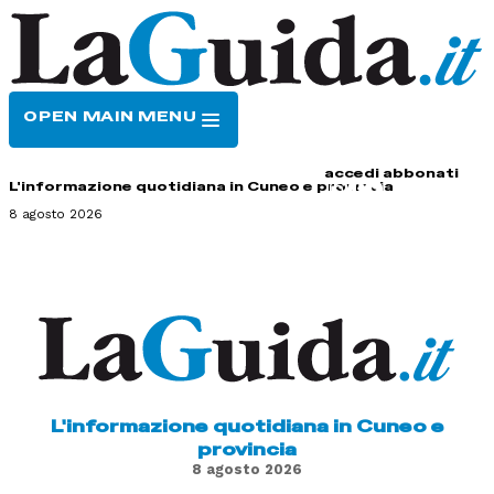
OPEN MAIN MENU
HOME
CONTATTI
accedi
abbonati
L'informazione quotidiana in Cuneo e provincia
8 agosto 2026
L'informazione quotidiana in Cuneo e
provincia
8 agosto 2026