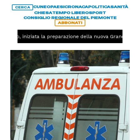
CUNEO
PAESI
CRONACA
POLITICA
SANITÀ
CERCA
CHIESA
TEMPO LIBERO
SPORT
CONSIGLIO REGIONALE DEL PIEMONTE
ABBONATI
llavolo, iniziata la preparazione della nuova Granda Voll