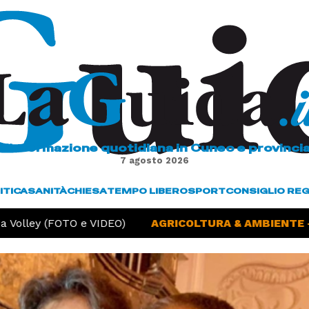
L'informazione quotidiana in Cuneo e provinci
7 agosto 2026
ITICA
SANITÀ
CHIESA
TEMPO LIBERO
SPORT
CONSIGLIO RE
Volley (FOTO e VIDEO)
AGRICOLTURA & AMBIENTE -
S