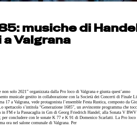
5: musiche di Handel
i a Valgrana
e non solo 2021” organizzata dalla Pro loco di Valgrana e giunta quest’anno
nto musicale gestito in collaborazione con la Società dei Concerti di Finale Li
Roma 17 a Valgrana, vede protagonista l’ensemble Festa Rustica, composto da Gi
 Lo spettacolo s’intitola “Generazione 1685”, un avvincente programma che toc
ata in FM e la Passacaglia in Gm di Georg Friedrich Handel; alla Sonata V BWV
 per concludere con le sonate K 77 e K 91 di Domenico Scarlatti. La Pro loco 
ima ora nel salone comunale di Valgrana. Per