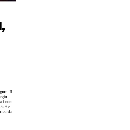
,
gure. Il
orgio
ca i nomi
 529 e
ricorda