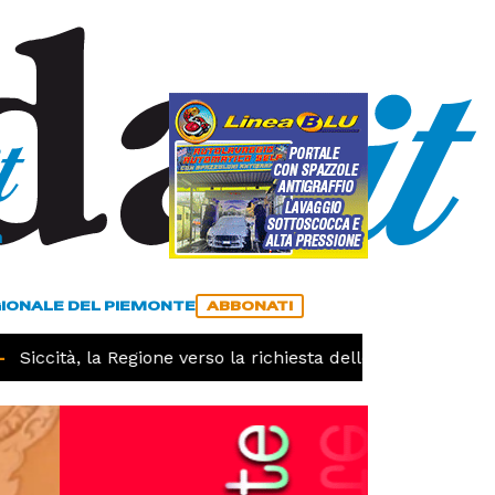
a
ACCEDI
ABBONATI
GIONALE DEL PIEMONTE
ABBONATI
iccità, la Regione verso la richiesta dello stato di calamit