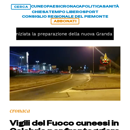
CUNEO
PAESI
CRONACA
POLITICA
SANITÀ
CERCA
CHIESA
TEMPO LIBERO
SPORT
CONSIGLIO REGIONALE DEL PIEMONTE
ABBONATI
avolo, iniziata la preparazione della nuova Granda Volley 
cronaca
Vigili del Fuoco cuneesi in