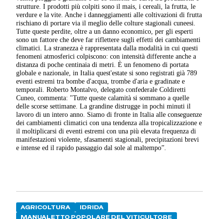
strutture. I prodotti più colpiti sono il mais, i cereali, la frutta, le
verdure e la vite. Anche i danneggiamenti alle coltivazioni di frutta
rischiano di portare via il meglio delle colture stagionali cuneesi.
Tutte queste perdite, oltre a un danno economico, per gli esperti
sono un fattore che deve far riflettere sugli effetti dei cambiamenti
climatici. La stranezza è rappresentata dalla modalità in cui questi
fenomeni atmosferici colpiscono: con intensità differente anche a
distanza di poche centinaia di metri. È un fenomeno di portata
globale e nazionale, in Italia quest'estate si sono registrati già 789
eventi estremi tra bombe d'acqua, trombe d'aria e gradinate e
temporali. Roberto Montalvo, delegato confederale Coldiretti
Cuneo, commenta: "Tutte queste calamità si sommano a quelle
delle scorse settimane. La grandine distrugge in pochi minuti il
lavoro di un intero anno. Siamo di fronte in Italia alle conseguenze
dei cambiamenti climatici con una tendenza alla tropicalizzazione e
il moltiplicarsi di eventi estremi con una più elevata frequenza di
manifestazioni violente, sfasamenti stagionali, precipitazioni brevi
e intense ed il rapido passaggio dal sole al maltempo”.
AGRICOLTURA
IDRIDA
MANUALETTO POPOLARE DEL VITICULTORE