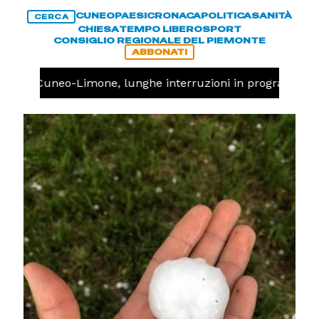
CUNEO
PAESI
CRONACA
POLITICA
SANITÀ
CERCA
CHIESA
TEMPO LIBERO
SPORT
CONSIGLIO REGIONALE DEL PIEMONTE
ABBONATI
rovia Cuneo-Limone, lunghe interruzioni in programma