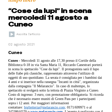
tempo libero
“Cose da lupi” in scena
mercoledì 11 agosto a
Cuneo
02 agosto 2021
Cuneo
Cuneo
- Mercoledì 11 agosto alle 17,30 presso il Cortile della
Biblioteca 0-18 in via Santa Maria 11, Riccardo Canestrari porterà
in scena lo spettacolo "Cose da lupi". Il protagonista sarà il lupo
delle fiabe più classiche, rappresentato attraverso l'utilizzo di
oggetti di uso quotidiano. La serata è consigliata per i bambini dai
4 anni e si inserisce nella rassegna "Incanti in città", organizzata
dalla compagnia "Il Melarancio". In caso di maltempo, lo
spettacolo si svolgerà sotto la tettoia di Piazza Virginio a Cuneo.
Costo di ingresso: 3 euro, con prenotazione obbligatoria. Si ricorda
che è necessario essere muniti di Green Pass per i partecipanti
sopra i 12 anni. Per maggiori informazioni
contattare:
biglietteria@melarancio.com;
0171/699971 o al
347/9844570 o
www.melarancio.com
. L'evento è realizzato con il