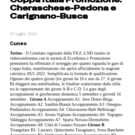
Cheraschese-Pedona e
Carignano-Busca
31 luglio 2021
Cuneo
Torino
- Il Comitato regionale della FIGC-LND riunito in
videoconferenza con le società di Eccellenza e Promozione
piemontesi ha effettuato il sorteggio per quanto riguarda le gare di
Coppa Italia, manifestazione che aprirà ufficialmente la stagione
calcistica 2021-2022. Semplificata la formula di qualificazione.
Ognuno dei quattro gironi (tre gironi da 16 e uno da 17, il girone
B) eleggerà una semifinalista, le finaliste scaturiranno dalla sfida
tra le rappresentanti dei gironi A-B e C-D. Le gare degli
accoppiamenti si giocheranno domenica 5 settembre e giovedì 16
settembre .
Girone A
Accoppiamento A1: Juve Domo-Briga
Accoppiamento A2: Santhià-Bianzè Accoppiamento A3: Omegna-
Piedimulera Accoppiamento A4: Chiavazzese-Bulè Bellinzago
Accoppiamento A5: Arona-Vigliano Accoppiamento A6: Vogogna-
Valduggia Accoppiamento A7: Sparta Novara-Dormelletto
Accoppiamento A8: Città di Cossato-Sizzano
Girone B
Triangolare B1: Lascaris, Quincinetto Tavagnasco, Ivrea Banchette
Accoppiamento B2: Valdruento-Barcanova Accoppiamento B3: