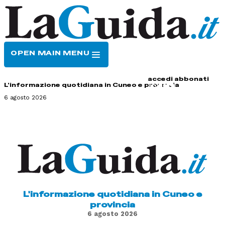
OPEN MAIN MENU
HOME
CONTATTI
accedi
abbonati
L'informazione quotidiana in Cuneo e provincia
6 agosto 2026
L'informazione quotidiana in Cuneo e
provincia
6 agosto 2026