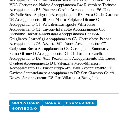
VDA Charvensod-Nolese Accoppiamento B4: Rivarolese-Torinese
Accoppiamento B5: Pianezza-Caselle Accoppiamento B6: Union
BB Valle Susa-Alpignano Accoppiamento B7: Ivrea Calcio-Carrara
'90 Accoppiamento B8: San Mauro-Volpiano
Girone C
Accoppiamento C1: PancalieriCastagnole-Villarbasse
Accoppiamento C2: Cavour-Infernotto Accoppiamento C3:
Nichelino Hesperia-Montatese Accoppiamento C4: BSR
Grugliasco-Scarnafigi Accoppiamento C5: Cheraschese-Pedona
Accoppiamento C6: Azzurra-Villafranca Accoppiamento C7:
Carignano-Busca Accoppiamento C8: Carmagnola-Sommariva
Perno
Girone D
Accoppiamento D1: Cit Turin-Trofarello
Accoppiamento D2: Asca-Pozzomaina Accoppiamento D3: Luese-
Ovadese Accoppiamento D4: Valenzana Mado-Mirafiori
Accoppiamento D5: Pastor Frigo-Arquatese Accoppiamento D6:
Gaviese-Santostefanese Accoppiamento D7: San Giacomo Chieri-
Novese Accoppiamento D8: Pro Villafranca-Bacigalupo
COPPA ITALIA
CALCIO
PROMOZIONE
SORTEGGIO