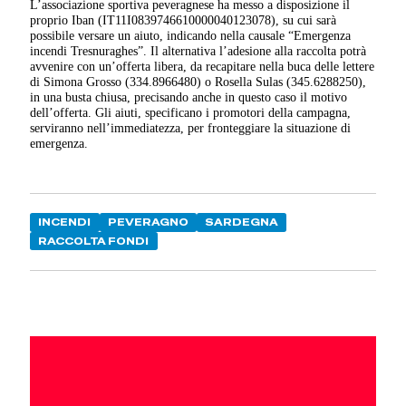
L’associazione sportiva peveragnese ha messo a disposizione il
proprio Iban (IT11I0839746610000040123078), su cui sarà
possibile versare un aiuto, indicando nella causale “Emergenza
incendi Tresnuraghes”. Il alternativa l’adesione alla raccolta potrà
avvenire con un’offerta libera, da recapitare nella buca delle lettere
di Simona Grosso (334.8966480) o Rosella Sulas (345.6288250),
in una busta chiusa, precisando anche in questo caso il motivo
dell’offerta. Gli aiuti, specificano i promotori della campagna,
serviranno nell’immediatezza, per fronteggiare la situazione di
emergenza.
INCENDI
PEVERAGNO
SARDEGNA
RACCOLTA FONDI