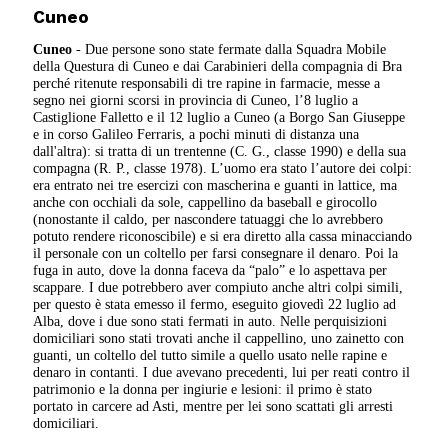
Cuneo
Cuneo
- Due persone sono state fermate dalla Squadra Mobile
della Questura di Cuneo e dai Carabinieri della compagnia di Bra
perché ritenute responsabili di tre rapine in farmacie, messe a
segno nei giorni scorsi in provincia di Cuneo, l’8 luglio a
Castiglione Falletto e il 12 luglio a Cuneo (a Borgo San Giuseppe
e in corso Galileo Ferraris, a pochi minuti di distanza una
dall'altra): si tratta di un trentenne (C. G., classe 1990) e della sua
compagna (R. P., classe 1978). L’uomo era stato l’autore dei colpi:
era entrato nei tre esercizi con mascherina e guanti in lattice, ma
anche con occhiali da sole, cappellino da baseball e girocollo
(nonostante il caldo, per nascondere tatuaggi che lo avrebbero
potuto rendere riconoscibile) e si era diretto alla cassa minacciando
il personale con un coltello per farsi consegnare il denaro. Poi la
fuga in auto, dove la donna faceva da “palo” e lo aspettava per
scappare. I due potrebbero aver compiuto anche altri colpi simili,
per questo è stata emesso il fermo, eseguito giovedì 22 luglio ad
Alba, dove i due sono stati fermati in auto. Nelle perquisizioni
domiciliari sono stati trovati anche il cappellino, uno zainetto con
guanti, un coltello del tutto simile a quello usato nelle rapine e
denaro in contanti. I due avevano precedenti, lui per reati contro il
patrimonio e la donna per ingiurie e lesioni: il primo è stato
portato in carcere ad Asti, mentre per lei sono scattati gli arresti
domiciliari.