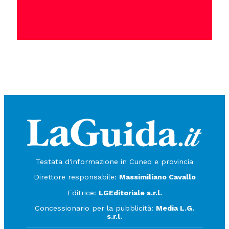
Testata d'informazione in Cuneo e provincia
Direttore responsabile:
Massimiliano Cavallo
Editrice:
LGEditoriale s.r.l.
Concessionario per la pubblicità:
Media L.G.
s.r.l.