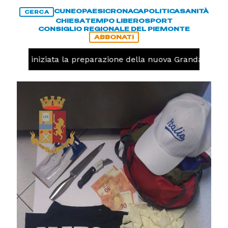
CUNEO
PAESI
CRONACA
POLITICA
SANITÀ
CERCA
CHIESA
TEMPO LIBERO
SPORT
CONSIGLIO REGIONALE DEL PIEMONTE
ABBONATI
avolo, iniziata la preparazione della nuova Granda Volley