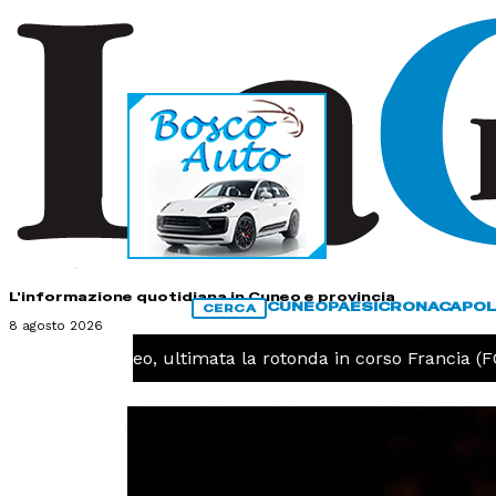
HOME
CONTATTI
L'informazione quotidiana in Cuneo e provincia
CUNEO
PAESI
CRONACA
POL
CERCA
8 agosto 2026
CUNEO -
Cuneo, ultimata la rotonda in corso Francia (FO