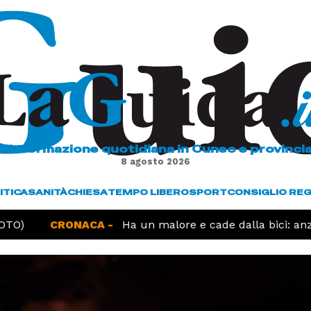
L'informazione quotidiana in Cuneo e provinci
8 agosto 2026
ITICA
SANITÀ
CHIESA
TEMPO LIBERO
SPORT
CONSIGLIO RE
TO)
CRONACA -
Ha un malore e cade dalla bici: anzi