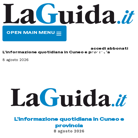
OPEN MAIN MENU
HOME
CONTATTI
accedi
abbonati
L'informazione quotidiana in Cuneo e provincia
8 agosto 2026
L'informazione quotidiana in Cuneo e
provincia
8 agosto 2026