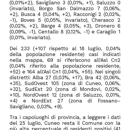
(0,01%+2), Savigliano 3 (0,01%, +1), Saluzzo 0
(invariato), Borgo San Dalmazzo 7 (0,06%,
+2), Busca 4 (0,04%, +2), Racconigi 2 (0,02%,
-1), Boves 5 (0,05%, invariato), Cherasco 2
(0,02%, +2), Barge 4 (0,05%, +3), Dronero 6
(0,09%, -1), Centallo 8 (0,12%, -1) e Caraglio 1
(0,01%, invariato).
Dei 233 (+107 rispetto al 18 luglio, 0,04%
della popolazione residente) casi indicati
nella mappa, 69 si riferiscono all'Asl Cn2
(0,04% riferito alla popolazione residente,
+52) e 164 all'Asl Cn1 (0,04%, +55). Nei singoli
distretti: Alba 27 (0,03%, +17), Bra 42 (0,06%,
+35), SudOvest 105 (zona di Cuneo, 0,06%,
+32), SudEst 20 (zona di Mondovì, 0,02%,
+10), NordOvest 12 (zona di Saluzzo, 0,01%,
+4) e NordEst 27 (zona di Fossano-
Savigliano, 0,03%, +9).
Tra i capoluoghi di provincia, a leggere i dati
del 25 luglio, Cuneo resta il Comune con la
più alta percentuale di residenti positivi (41