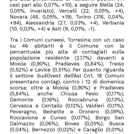
casi pari allo 0,07%, +10), a seguire Biella (24,
0,05%, invariato), Vercelli (22, 0,05%, +4),
Novara (48, 0,05%, +19), Torino (316, 0,04%,
+94), Alessandria (27, 0,03%, +4), Verbania
(10, 0,03%, +4) e Asti (9, 0,01%, -1).
Tra i Comuni cuneesi, Torresina con un caso
su 46 abitanti è il Comune con la
percentuale più alta di contagiati sulla
popolazione residente (2,17%) davanti a
Moiola (0,90%), Pradleves (0,84%), Treiso
(0,52%) e Levice (0,51%). Per quanto riguarda
il settore SudOvest dell’Asl Cn1, 18 Comuni
presentano contagi, contro i 12 di domenica
scorsa: oltre a Moiola (0,90%) e Pradleves
(0,84%), anche Chiusa Pesio (0,17%),
Demonte (0,16%), Roccabruna (0,13%),
Cervasca e Centallo (0,12%), Valdieri (0,11%),
Peveragno, Beinette e Dronero (0,09%),
Roccavione e Cuneo (0,07%), Borgo San
Dalmazzo (0,06%), Boves (0,05%), Busca
(0,04%), Bernezzo (0,02%) e Caraglio (0,01%).