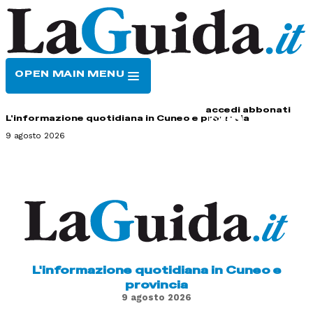
OPEN MAIN MENU
HOME
CONTATTI
accedi
abbonati
L'informazione quotidiana in Cuneo e provincia
9 agosto 2026
L'informazione quotidiana in Cuneo e
provincia
9 agosto 2026