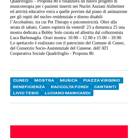
Quadrifoglio – Proposta 80 e finanzierà un nuovo progetto di
musicoterapia per i pazienti inseriti nei Nuclei Anziani Alzheimer
ed attività educative extra a quelle previste dal piano di animazione
per gli ospiti del nucleo residenziale e diurno disabili
l’Arcobaleno, tra cui Pet Therapy e psicomotricità. Oltre alla
serata di sabato, Cuneo ospiterà da venerdì' 23 a domenica 25 una
mostra dedicata a Bobby Solo curata ed allestita dal collezionista
Luca Barbonaglia. Orari mostra: 10.00 – 12.00 e 15.00 – 18.00.
Lo spettacolo è realizzato con il patrocinio del Comune di Cuneo,
del Consorzio Socio-Assistenziale del Cuneese, dell’ATI
Cooperativa Sociale Quadrifoglio - Proposta 80.
CUNEO
MOSTRA
MUSICA
PIAZZA VIRGINIO
BENEFICIENZA
RACCOLTA FONDI
CANTANTI
LIVIO TESIO
LUCIANO MANICARDI