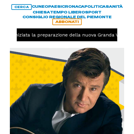
CUNEO
PAESI
CRONACA
POLITICA
SANITÀ
CERCA
CHIESA
TEMPO LIBERO
SPORT
CONSIGLIO REGIONALE DEL PIEMONTE
ABBONATI
volo, iniziata la preparazione della nuova Granda Volley (