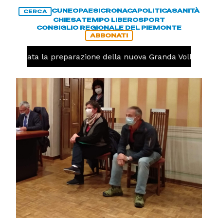
CUNEO
PAESI
CRONACA
POLITICA
SANITÀ
CERCA
CHIESA
TEMPO LIBERO
SPORT
CONSIGLIO REGIONALE DEL PIEMONTE
ABBONATI
o, iniziata la preparazione della nuova Granda Volley (FO