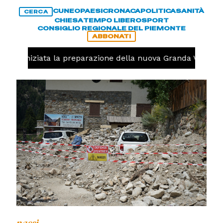
CUNEO
PAESI
CRONACA
POLITICA
SANITÀ
CERCA
CHIESA
TEMPO LIBERO
SPORT
CONSIGLIO REGIONALE DEL PIEMONTE
ABBONATI
volo, iniziata la preparazione della nuova Granda Volley (